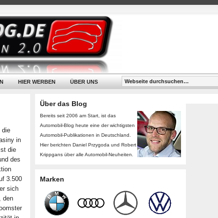
N
HIER WERBEN
ÜBER UNS
Über das Blog
Bereits seit 2006 am Start, ist das
Automobil-Blog heute eine der wichtigsten
 die
Automobil-Publikationen in Deutschland.
asiny in
Hier berichten Daniel Przygoda und Robert
st die
Krippgans über alle Automobil-Neuheiten.
und des
tion
uf 3.500
Marken
er sich
, den
Roomster
ität in