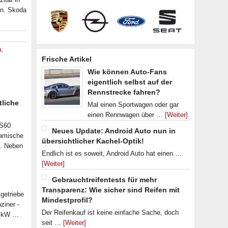
en. Skoda
a
,
Frische Artikel
Wie können Auto-Fans
eigentlich selbst auf der
Rennstrecke fahren?
tliche
Mal einen Sportwagen oder gar
einen Rennwagen über …
[Weiter]
 S60
Neues Update: Android Auto nun in
namische
übersichtlicher Kachel-Optik!
n. Neben
Endlich ist es soweit, Android Auto hat einen …
[Weiter]
Gebrauchtreifentests für mehr
Transparenz: Wie sicher sind Reifen mit
getriebe
Mindestprofil?
ziner -
Der Reifenkauf ist keine einfache Sache, doch
07 kW …
seit …
[Weiter]