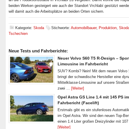
beiden Werken gesteigert wie auch der Standort Vrchlabí gestützt werd
will damit auch die Arbeitsplätze an beiden Orten sichern.
Kategorie:
Skoda
Stichworte:
Automobilbauer
,
Produktion
,
Skod
Tschechien
Neue Tests und Fahrberichte:
Neuer Volvo S60 T5 R-Design – Spor
Limousine im Fahrbericht
SUV? Kombi? Nein! Mit dem neuen Volvo
bringt der schwedische Hersteller eine dy
Mittelklasse-Limousine auf unsere Straße
zwei …
[Weiter]
Opel Astra GS Line 1.4 mit 145 PS im
Fahrbericht (Facelift)
Erstmals gibt es ein stufenloses Automatik
im Opel Astra. Wir sind den neuen Top-Ben
einen 1.4 Liter großen Dreizylinder mit 1
[Weiter]