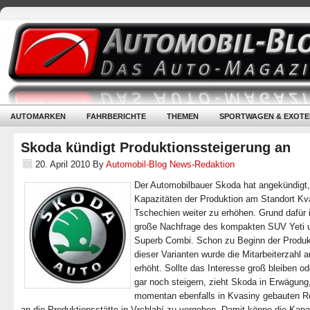
AUTOMARKEN
FAHRBERICHTE
THEMEN
SPORTWAGEN & EXOTE
Skoda kündigt Produktionssteigerung an
20. April 2010
By
Automobil-Blog News-Redaktion
Der Automobilbauer Skoda hat angekündigt,
Kapazitäten der Produktion am Standort Kv
Tschechien weiter zu erhöhen. Grund dafür i
große Nachfrage des kompakten SUV Yeti 
Superb Combi. Schon zu Beginn der Produk
dieser Varianten wurde die Mitarbeiterzahl a
erhöht. Sollte das Interesse groß bleiben od
gar noch steigern, zieht Skoda in Erwägung
momentan ebenfalls in Kvasiny gebauten 
an die Produktionsstätte in Vrchlabí zu vergeben. Damit könne die Kapaz