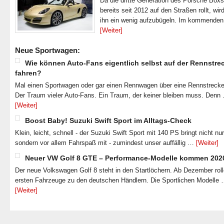
Da die dritte Generation des Porsche Boxs
bereits seit 2012 auf den Straßen rollt, wir
ihn ein wenig aufzubügeln. Im kommende
[Weiter]
Neue Sportwagen:
Wie können Auto-Fans eigentlich selbst auf der Rennstre
fahren?
Mal einen Sportwagen oder gar einen Rennwagen über eine Rennstrecke
Der Traum vieler Auto-Fans. Ein Traum, der keiner bleiben muss. Denn
[Weiter]
Boost Baby! Suzuki Swift Sport im Alltags-Check
Klein, leicht, schnell - der Suzuki Swift Sport mit 140 PS bringt nicht nu
sondern vor allem Fahrspaß mit - zumindest unser auffällig …
[Weiter]
Neuer VW Golf 8 GTE – Performance-Modelle kommen 202
Der neue Volkswagen Golf 8 steht in den Startlöchern. Ab Dezember roll
ersten Fahrzeuge zu den deutschen Händlern. Die Sportlichen Modelle
[Weiter]