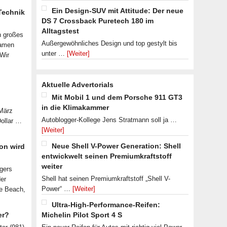
Ein Design-SUV mit Attitude: Der neue
 Technik
DS 7 Crossback Puretech 180 im
Alltagstest
n großes
Außergewöhnliches Design und top gestylt bis
samen
unter …
[Weiter]
 Wir
Aktuelle Advertorials
Mit Mobil 1 und dem Porsche 911 GT3
in die Klimakammer
 März
Autoblogger-Kollege Jens Stratmann soll ja …
Dollar …
[Weiter]
Neue Shell V-Power Generation: Shell
on wird
entwickwelt seinen Premiumkraftstoff
weiter
lgers
Shell hat seinen Premiumkraftstoff „Shell V-
der
Power“ …
[Weiter]
le Beach,
Ultra-High-Performance-Reifen:
er?
Michelin Pilot Sport 4 S