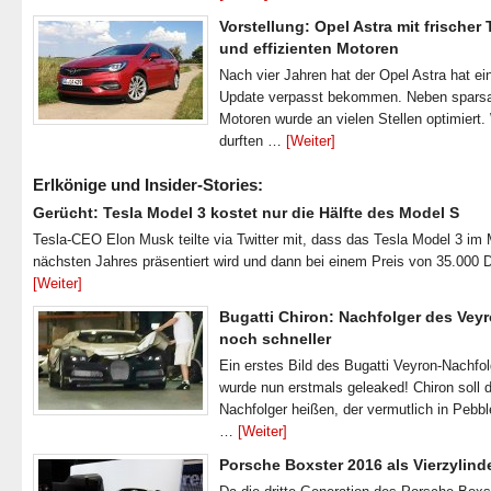
Vorstellung: Opel Astra mit frischer
und effizienten Motoren
Nach vier Jahren hat der Opel Astra hat ei
Update verpasst bekommen. Neben spar
Motoren wurde an vielen Stellen optimiert.
durften …
[Weiter]
Erlkönige und Insider-Stories:
Gerücht: Tesla Model 3 kostet nur die Hälfte des Model S
Tesla-CEO Elon Musk teilte via Twitter mit, dass das Tesla Model 3 im
nächsten Jahres präsentiert wird und dann bei einem Preis von 35.000 
[Weiter]
Bugatti Chiron: Nachfolger des Veyr
noch schneller
Ein erstes Bild des Bugatti Veyron-Nachfo
wurde nun erstmals geleaked! Chiron soll 
Nachfolger heißen, der vermutlich in Pebb
…
[Weiter]
Porsche Boxster 2016 als Vierzylind