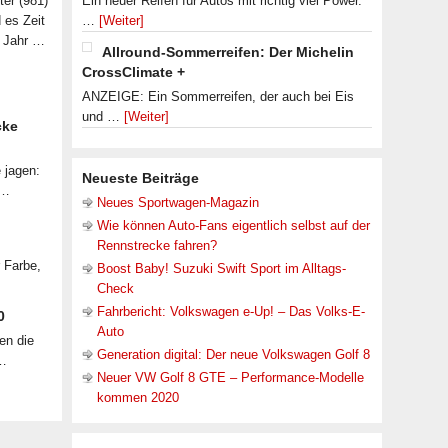
ter (981)
Ein neuer Reifen für Autos mit richtig viel Power.
d es Zeit
…
[Weiter]
n Jahr …
Allround-Sommerreifen: Der Michelin
CrossClimate +
ANZEIGE: Ein Sommerreifen, der auch bei Eis
und …
[Weiter]
cke
 jagen:
Neueste Beiträge
 …
Neues Sportwagen-Magazin
Wie können Auto-Fans eigentlich selbst auf der
Rennstrecke fahren?
r Farbe,
Boost Baby! Suzuki Swift Sport im Alltags-
Check
Fahrbericht: Volkswagen e-Up! – Das Volks-E-
0
Auto
en die
Generation digital: Der neue Volkswagen Golf 8
 …
Neuer VW Golf 8 GTE – Performance-Modelle
kommen 2020