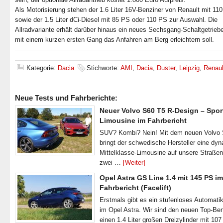
Als Motorisierung stehen der 1.6 Liter 16V-Benziner von Renault mit 11
sowie der 1.5 Liter dCi-Diesel mit 85 PS oder 110 PS zur Auswahl. Die
Allradvariante erhält darüber hinaus ein neues Sechsgang-Schaltgetrieb
mit einem kurzen ersten Gang das Anfahren am Berg erleichtern soll.
Kategorie:
Dacia
Stichworte:
AMI
,
Dacia
,
Duster
,
Leipzig
,
Renaul
Neue Tests und Fahrberichte:
Neuer Volvo S60 T5 R-Design – Spor
Limousine im Fahrbericht
SUV? Kombi? Nein! Mit dem neuen Volvo
bringt der schwedische Hersteller eine dy
Mittelklasse-Limousine auf unsere Straße
zwei …
[Weiter]
Opel Astra GS Line 1.4 mit 145 PS im
Fahrbericht (Facelift)
Erstmals gibt es ein stufenloses Automatik
im Opel Astra. Wir sind den neuen Top-Ben
einen 1.4 Liter großen Dreizylinder mit 1