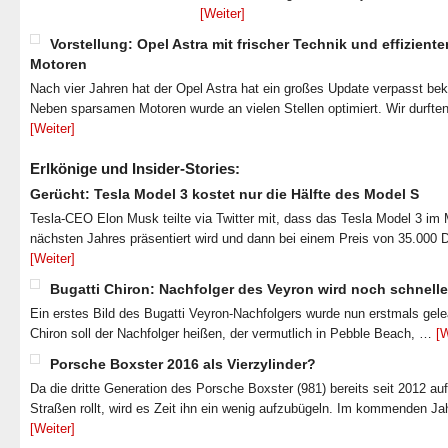
[Weiter]
Vorstellung: Opel Astra mit frischer Technik und effiziente
Motoren
Nach vier Jahren hat der Opel Astra hat ein großes Update verpasst b
Neben sparsamen Motoren wurde an vielen Stellen optimiert. Wir durfte
[Weiter]
Erlkönige und Insider-Stories:
Gerücht: Tesla Model 3 kostet nur die Hälfte des Model S
Tesla-CEO Elon Musk teilte via Twitter mit, dass das Tesla Model 3 im
nächsten Jahres präsentiert wird und dann bei einem Preis von 35.000 
[Weiter]
Bugatti Chiron: Nachfolger des Veyron wird noch schnelle
Ein erstes Bild des Bugatti Veyron-Nachfolgers wurde nun erstmals gel
Chiron soll der Nachfolger heißen, der vermutlich in Pebble Beach, …
[W
Porsche Boxster 2016 als Vierzylinder?
Da die dritte Generation des Porsche Boxster (981) bereits seit 2012 au
Straßen rollt, wird es Zeit ihn ein wenig aufzubügeln. Im kommenden J
[Weiter]