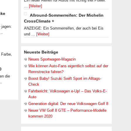
Ein neuer Reifen für Autos mit richtig viel Power.
…
[Weiter]
cke
Allround-Sommerreifen: Der Michelin
CrossClimate +
 jagen:
ANZEIGE: Ein Sommerreifen, der auch bei Eis
 …
und …
[Weiter]
Neueste Beiträge
r Farbe,
Neues Sportwagen-Magazin
Wie können Auto-Fans eigentlich selbst auf der
0
Rennstrecke fahren?
en die
Boost Baby! Suzuki Swift Sport im Alltags-
 …
Check
Fahrbericht: Volkswagen e-Up! – Das Volks-E-
Auto
Generation digital: Der neue Volkswagen Golf 8
Neuer VW Golf 8 GTE – Performance-Modelle
kommen 2020