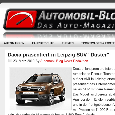
AUTOMARKEN
FAHRBERICHTE
THEMEN
SPORTWAGEN & EXOTE
Dacia präsentiert in Leipzig SUV "Duster"
23. März 2010
By
Automobil-Blog News-Redaktion
Deutschlandpremiere feiert 
rumänische Renault-Tochter
auf der AMI in Leizipg: erst
präsentiert das Unternehmen
neues SUV mit dem Namen 
Das Modell wird bereits ab 
April bei den Händlern verfü
und in der frontgetriebenen 
mit Preisen ab 11.900 Euro e
sein, der optionale Allradantrieb kostet 1.800 Euro Aufpreis.