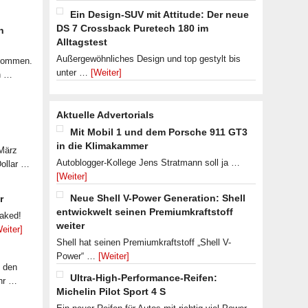
Ein Design-SUV mit Attitude: Der neue
DS 7 Crossback Puretech 180 im
n
Alltagstest
Außergewöhnliches Design und top gestylt bis
ekommen.
unter …
[Weiter]
n …
Aktuelle Advertorials
Mit Mobil 1 und dem Porsche 911 GT3
in die Klimakammer
 März
Autoblogger-Kollege Jens Stratmann soll ja …
Dollar …
[Weiter]
Neue Shell V-Power Generation: Shell
r
entwickwelt seinen Premiumkraftstoff
eaked!
weiter
eiter]
Shell hat seinen Premiumkraftstoff „Shell V-
Power“ …
[Weiter]
f den
Ultra-High-Performance-Reifen:
ahr …
Michelin Pilot Sport 4 S