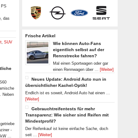
0 PS
e, das
Frische Artikel
t
,
SUV
Wie können Auto-Fans
eigentlich selbst auf der
Rennstrecke fahren?
Mal einen Sportwagen oder gar
tliche
einen Rennwagen über …
[Weiter]
Neues Update: Android Auto nun in
 S60
übersichtlicher Kachel-Optik!
namische
Endlich ist es soweit, Android Auto hat einen …
n. Neben
[Weiter]
Gebrauchtreifentests für mehr
Transparenz: Wie sicher sind Reifen mit
Mindestprofil?
getriebe
Der Reifenkauf ist keine einfache Sache, doch
ziner -
seit …
[Weiter]
07 kW …