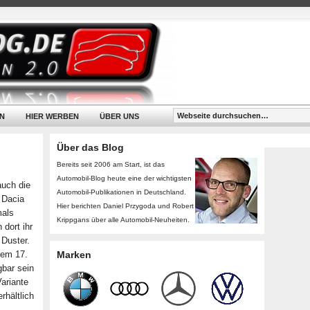
N
HIER WERBEN
ÜBER UNS
Über das Blog
Bereits seit 2006 am Start, ist das
Automobil-Blog heute eine der wichtigsten
auch die
Automobil-Publikationen in Deutschland.
 Dacia
Hier berichten Daniel Przygoda und Robert
mals
Krippgans über alle Automobil-Neuheiten.
 dort ihr
Duster.
dem 17.
Marken
gbar sein
Variante
rhältlich