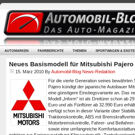
AUTOMARKEN
FAHRBERICHTE
THEMEN
SPORTWAGEN & EXOTE
Neues Basismodell für Mitsubishi Pajero
15. März 2010
By
Automobil-Blog News-Redaktion
Für die vierte Generation seines bewährte
Pajero kündigt der japanische Autobauer Mit
eine günstigere Einstiegsvariante an. Das n
Modell „Inform“ ist als Dreitürer schon ab 2
Euro und als Fünftürer ab 32.990 Euro erhält
verfügt schon in dieser Variante über Stabilit
Traktionskontrolle, ABS mit Bremskraftvertei
Motorbremskontrolle, Fahrer- und Beifahrer
sowie eine umfangreiche Komfortausstattun
gehören zur Serienausstattung Klimaautomatik, Zentralverriegel