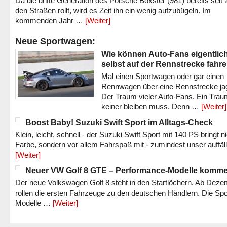
Da die dritte Generation des Porsche Boxster (981) bereits seit 
den Straßen rollt, wird es Zeit ihn ein wenig aufzubügeln. Im
kommenden Jahr …
[Weiter]
Neue Sportwagen:
Wie können Auto-Fans eigentlic
selbst auf der Rennstrecke fahr
Mal einen Sportwagen oder gar einen
Rennwagen über eine Rennstrecke ja
Der Traum vieler Auto-Fans. Ein Trau
keiner bleiben muss. Denn …
[Weiter]
Boost Baby! Suzuki Swift Sport im Alltags-Check
Klein, leicht, schnell - der Suzuki Swift Sport mit 140 PS bringt n
Farbe, sondern vor allem Fahrspaß mit - zumindest unser auffäl
[Weiter]
Neuer VW Golf 8 GTE – Performance-Modelle komm
Der neue Volkswagen Golf 8 steht in den Startlöchern. Ab Dez
rollen die ersten Fahrzeuge zu den deutschen Händlern. Die Spo
Modelle …
[Weiter]