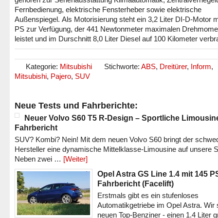
Fernbedienung, elektrische Fensterheber sowie elektrische
Außenspiegel. Als Motorisierung steht ein 3,2 Liter DI-D-Motor m
PS zur Verfügung, der 441 Newtonmeter maximalen Drehmome
leistet und im Durschnitt 8,0 Liter Diesel auf 100 Kilometer verbr
Kategorie:
Mitsubishi
Stichworte:
ABS
,
Dreitürer
,
Inform
,
Mitsubishi
,
Pajero
,
SUV
Neue Tests und Fahrberichte:
Neuer Volvo S60 T5 R-Design – Sportliche Limousin
Fahrbericht
SUV? Kombi? Nein! Mit dem neuen Volvo S60 bringt der schwe
Hersteller eine dynamische Mittelklasse-Limousine auf unsere S
Neben zwei …
[Weiter]
Opel Astra GS Line 1.4 mit 145 P
Fahrbericht (Facelift)
Erstmals gibt es ein stufenloses
Automatikgetriebe im Opel Astra. Wir 
neuen Top-Benziner - einen 1.4 Liter 