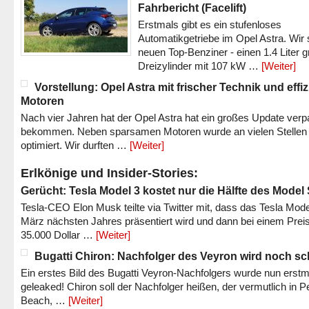
Fahrbericht (Facelift)
Erstmals gibt es ein stufenloses
Automatikgetriebe im Opel Astra. Wir 
neuen Top-Benziner - einen 1.4 Liter 
Dreizylinder mit 107 kW …
[Weiter]
Vorstellung: Opel Astra mit frischer Technik und effi
Motoren
Nach vier Jahren hat der Opel Astra hat ein großes Update verp
bekommen. Neben sparsamen Motoren wurde an vielen Stellen
optimiert. Wir durften …
[Weiter]
Erlkönige und Insider-Stories:
Gerücht: Tesla Model 3 kostet nur die Hälfte des Model
Tesla-CEO Elon Musk teilte via Twitter mit, dass das Tesla Mode
März nächsten Jahres präsentiert wird und dann bei einem Prei
35.000 Dollar …
[Weiter]
Bugatti Chiron: Nachfolger des Veyron wird noch sc
Ein erstes Bild des Bugatti Veyron-Nachfolgers wurde nun erstm
geleaked! Chiron soll der Nachfolger heißen, der vermutlich in P
Beach, …
[Weiter]