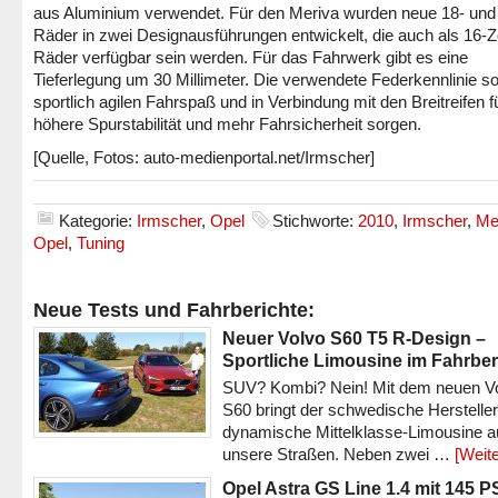
aus Aluminium verwendet. Für den Meriva wurden neue 18- und 
Räder in zwei Designausführungen entwickelt, die auch als 16-Zo
Räder verfügbar sein werden. Für das Fahrwerk gibt es eine
Tieferlegung um 30 Millimeter. Die verwendete Federkennlinie sol
sportlich agilen Fahrspaß und in Verbindung mit den Breitreifen f
höhere Spurstabilität und mehr Fahrsicherheit sorgen.
[Quelle, Fotos: auto-medienportal.net/Irmscher]
Kategorie:
Irmscher
,
Opel
Stichworte:
2010
,
Irmscher
,
Me
Opel
,
Tuning
Neue Tests und Fahrberichte:
Neuer Volvo S60 T5 R-Design –
Sportliche Limousine im Fahrber
SUV? Kombi? Nein! Mit dem neuen V
S60 bringt der schwedische Hersteller
dynamische Mittelklasse-Limousine a
unsere Straßen. Neben zwei …
[Weite
Opel Astra GS Line 1.4 mit 145 P