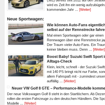
(981) bereits seit 2012 auf den Straßen 
wird es Zeit ihn ein wenig aufzubügeln
kommenden Jahr …
[Weiter]
Neue Sportwagen:
Wie können Auto-Fans eigentlic
selbst auf der Rennstrecke fahr
Mal einen Sportwagen oder gar einen
Rennwagen über eine Rennstrecke ja
Der Traum vieler Auto-Fans. Ein Trau
keiner bleiben muss. Denn …
[Weiter]
Boost Baby! Suzuki Swift Sport 
Alltags-Check
Klein, leicht, schnell - der Suzuki Swif
mit 140 PS bringt nicht nur Farbe, son
allem Fahrspaß mit - zumindest unser
auffällig …
[Weiter]
Neuer VW Golf 8 GTE – Performance-Modelle komm
Der neue Volkswagen Golf 8 steht in den Startlöchern. Ab Dez
rollen die ersten Fahrzeuge zu den deutschen Händlern. Die Spo
Modelle …
[Weiter]