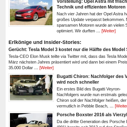
Vorstellung: Opel Astra mit frisc
Technik und effizienten Motoren
Nach vier Jahren hat der Opel Astra h
großes Update verpasst bekommen.
sparsamen Motoren wurde an vielen S
optimiert. Wir durften …
[Weiter]
Erlkönige und Insider-Stories:
Gerücht: Tesla Model 3 kostet nur die Hälfte des Model
Tesla-CEO Elon Musk teilte via Twitter mit, dass das Tesla Mode
März nächsten Jahres präsentiert wird und dann bei einem Prei
35.000 Dollar …
[Weiter]
Bugatti Chiron: Nachfolger des 
wird noch schneller
Ein erstes Bild des Bugatti Veyron-
Nachfolgers wurde nun erstmals gele
Chiron soll der Nachfolger heißen, der
vermutlich in Pebble Beach, …
[Weite
Porsche Boxster 2016 als Vierzy
Da die dritte Generation des Porsche