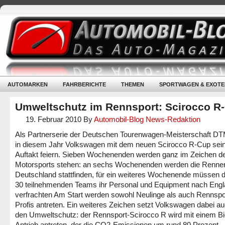
AUTOMARKEN
FAHRBERICHTE
THEMEN
SPORTWAGEN & EXOTE
Umweltschutz im Rennsport: Scirocco R
19. Februar 2010
By
Automobil-Blog News-Redaktion
Als Partnerserie der Deutschen Tourenwagen-Meisterschaft DT
in diesem Jahr Volkswagen mit dem neuen Scirocco R-Cup sei
Auftakt feiern. Sieben Wochenenden werden ganz im Zeichen d
Motorsports stehen: an sechs Wochenenden werden die Rennen
Deutschland stattfinden, für ein weiteres Wochenende müssen d
30 teilnehmenden Teams ihr Personal und Equipment nach Eng
verfrachten Am Start werden sowohl Neulinge als auch Rennspo
Profis antreten. Ein weiteres Zeichen setzt Volkswagen dabei au
den Umweltschutz: der Rennsport-Scirocco R wird mit einem B
Antrieb antreten, der die CO2-Emissionen um rund 80 Prozent