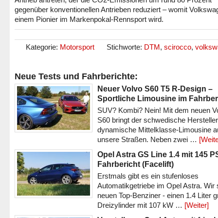
gegenüber konventionellen Antrieben reduziert – womit Volkswa
einem Pionier im Markenpokal-Rennsport wird.
Kategorie:
Motorsport
Stichworte:
DTM
,
scirocco
,
volksw
Neue Tests und Fahrberichte:
Neuer Volvo S60 T5 R-Design –
Sportliche Limousine im Fahrber
SUV? Kombi? Nein! Mit dem neuen V
S60 bringt der schwedische Hersteller
dynamische Mittelklasse-Limousine a
unsere Straßen. Neben zwei …
[Weite
Opel Astra GS Line 1.4 mit 145 P
Fahrbericht (Facelift)
Erstmals gibt es ein stufenloses
Automatikgetriebe im Opel Astra. Wir 
neuen Top-Benziner - einen 1.4 Liter 
Dreizylinder mit 107 kW …
[Weiter]