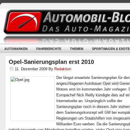
AUTOMARKEN
FAHRBERICHTE
THEMEN
SPORTWAGEN & EXOTE
Opel-Sanierungsplan erst 2010
11. Dezember 2009
By
Redaktion
Der längst erwartete Sanierungsplan für den
angeschlagenen Autobauer Opel wird Gener
Motors erst im kommenden Jahr vorlegen. 
Europachef Nick Reilly kündigte dies auf e
Internetseite an. Ursprünglich sollte der
Sanierungsplan noch in diesem Jahr stehen
dem Sanierungskonzept will GM bei europä
Regierungen um Staatshilfen von insgesamt
Milliarden Euro werben. Da die Sanierungsp
jedoch tausende von Mitarbeitern betreffen würden, stehe Opel eine ko