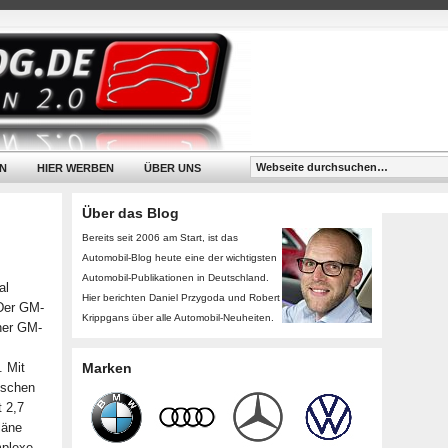
N
HIER WERBEN
ÜBER UNS
Über das Blog
Bereits seit 2006 am Start, ist das
Automobil-Blog heute eine der wichtigsten
Automobil-Publikationen in Deutschland.
al
Hier berichten Daniel Przygoda und Robert
Der GM-
Krippgans über alle Automobil-Neuheiten.
iner GM-
. Mit
Marken
ischen
 2,7
läne
mplexe