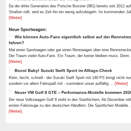
Da die dritte Generation des Porsche Boxster (981) bereits seit 2012 au
Straßen rollt, wird es Zeit ihn ein wenig aufzubügeln. Im kommenden J
[Weiter]
Neue Sportwagen:
Wie können Auto-Fans eigentlich selbst auf der Rennstre
fahren?
Mal einen Sportwagen oder gar einen Rennwagen über eine Rennstrecke
Der Traum vieler Auto-Fans. Ein Traum, der keiner bleiben muss. Denn
[Weiter]
Boost Baby! Suzuki Swift Sport im Alltags-Check
Klein, leicht, schnell - der Suzuki Swift Sport mit 140 PS bringt nicht nu
sondern vor allem Fahrspaß mit - zumindest unser auffällig …
[Weiter]
Neuer VW Golf 8 GTE – Performance-Modelle kommen 202
Der neue Volkswagen Golf 8 steht in den Startlöchern. Ab Dezember roll
ersten Fahrzeuge zu den deutschen Händlern. Die Sportlichen Modelle
[Weiter]