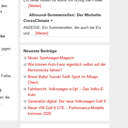
Ein neuer Reifen für Autos mit richtig viel Power.
f den
…
[Weiter]
ahr …
Allround-Sommerreifen: Der Michelin
CrossClimate +
ANZEIGE: Ein Sommerreifen, der auch bei Eis
und …
[Weiter]
cke
 jagen:
Neueste Beiträge
 …
Neues Sportwagen-Magazin
Wie können Auto-Fans eigentlich selbst auf der
Rennstrecke fahren?
r Farbe,
Boost Baby! Suzuki Swift Sport im Alltags-
Check
Fahrbericht: Volkswagen e-Up! – Das Volks-E-
0
Auto
en die
Generation digital: Der neue Volkswagen Golf 8
 …
Neuer VW Golf 8 GTE – Performance-Modelle
kommen 2020