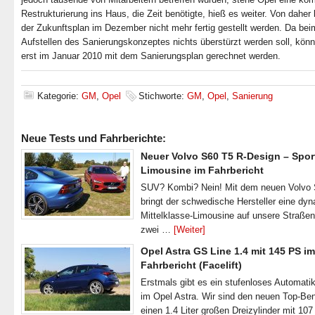
Restrukturierung ins Haus, die Zeit benötigte, hieß es weiter. Von daher
der Zukunftsplan im Dezember nicht mehr fertig gestellt werden. Da bei
Aufstellen des Sanierungskonzeptes nichts überstürzt werden soll, kön
erst im Januar 2010 mit dem Sanierungsplan gerechnet werden.
Kategorie:
GM
,
Opel
Stichworte:
GM
,
Opel
,
Sanierung
Neue Tests und Fahrberichte:
Neuer Volvo S60 T5 R-Design – Spor
Limousine im Fahrbericht
SUV? Kombi? Nein! Mit dem neuen Volvo
bringt der schwedische Hersteller eine dy
Mittelklasse-Limousine auf unsere Straße
zwei …
[Weiter]
Opel Astra GS Line 1.4 mit 145 PS im
Fahrbericht (Facelift)
Erstmals gibt es ein stufenloses Automatik
im Opel Astra. Wir sind den neuen Top-Ben
einen 1.4 Liter großen Dreizylinder mit 1