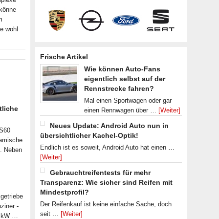
 könne
m
ne wohl
Frische Artikel
Wie können Auto-Fans
eigentlich selbst auf der
Rennstrecke fahren?
Mal einen Sportwagen oder gar
tliche
einen Rennwagen über …
[Weiter]
Neues Update: Android Auto nun in
 S60
übersichtlicher Kachel-Optik!
namische
Endlich ist es soweit, Android Auto hat einen …
n. Neben
[Weiter]
Gebrauchtreifentests für mehr
Transparenz: Wie sicher sind Reifen mit
Mindestprofil?
getriebe
Der Reifenkauf ist keine einfache Sache, doch
ziner -
seit …
[Weiter]
07 kW …