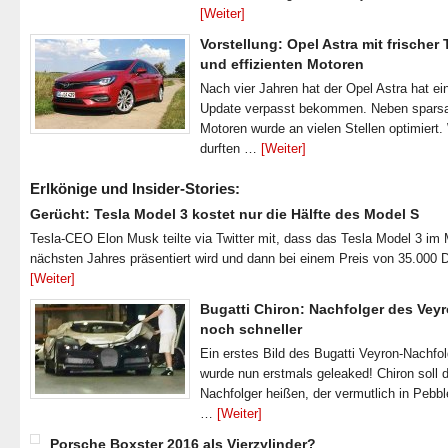
[Weiter]
Vorstellung: Opel Astra mit frischer
und effizienten Motoren
Nach vier Jahren hat der Opel Astra hat ei
Update verpasst bekommen. Neben spar
Motoren wurde an vielen Stellen optimiert.
durften …
[Weiter]
Erlkönige und Insider-Stories:
Gerücht: Tesla Model 3 kostet nur die Hälfte des Model S
Tesla-CEO Elon Musk teilte via Twitter mit, dass das Tesla Model 3 im
nächsten Jahres präsentiert wird und dann bei einem Preis von 35.000 
[Weiter]
Bugatti Chiron: Nachfolger des Veyr
noch schneller
Ein erstes Bild des Bugatti Veyron-Nachfo
wurde nun erstmals geleaked! Chiron soll 
Nachfolger heißen, der vermutlich in Pebb
…
[Weiter]
Porsche Boxster 2016 als Vierzylinder?