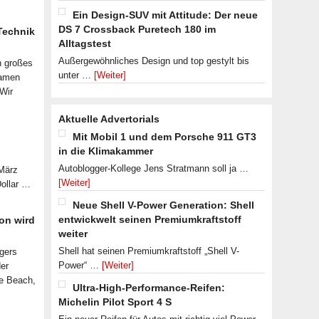
Ein Design-SUV mit Attitude: Der neue
DS 7 Crossback Puretech 180 im
 Technik
Alltagstest
Außergewöhnliches Design und top gestylt bis
n großes
unter …
[Weiter]
samen
 Wir
Aktuelle Advertorials
Mit Mobil 1 und dem Porsche 911 GT3
in die Klimakammer
Autoblogger-Kollege Jens Stratmann soll ja …
 März
[Weiter]
Dollar …
Neue Shell V-Power Generation: Shell
entwickwelt seinen Premiumkraftstoff
on wird
weiter
Shell hat seinen Premiumkraftstoff „Shell V-
lgers
Power“ …
[Weiter]
der
le Beach,
Ultra-High-Performance-Reifen:
Michelin Pilot Sport 4 S