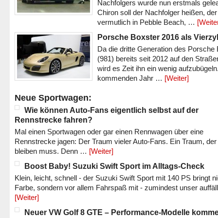
Nachfolgers wurde nun erstmals gele
Chiron soll der Nachfolger heißen, der
vermutlich in Pebble Beach, …
[Weite
Porsche Boxster 2016 als Vierzy
Da die dritte Generation des Porsche
(981) bereits seit 2012 auf den Straßen 
wird es Zeit ihn ein wenig aufzubügeln
kommenden Jahr …
[Weiter]
Neue Sportwagen:
Wie können Auto-Fans eigentlich selbst auf der
Rennstrecke fahren?
Mal einen Sportwagen oder gar einen Rennwagen über eine
Rennstrecke jagen: Der Traum vieler Auto-Fans. Ein Traum, der
bleiben muss. Denn …
[Weiter]
Boost Baby! Suzuki Swift Sport im Alltags-Check
Klein, leicht, schnell - der Suzuki Swift Sport mit 140 PS bringt n
Farbe, sondern vor allem Fahrspaß mit - zumindest unser auffäl
[Weiter]
Neuer VW Golf 8 GTE – Performance-Modelle komm