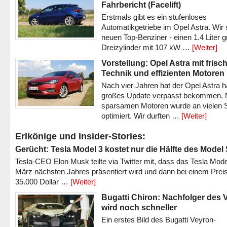
Fahrbericht (Facelift)
Erstmals gibt es ein stufenloses
Automatikgetriebe im Opel Astra. Wir 
neuen Top-Benziner - einen 1.4 Liter 
Dreizylinder mit 107 kW …
[Weiter]
Vorstellung: Opel Astra mit frisc
Technik und effizienten Motoren
Nach vier Jahren hat der Opel Astra h
großes Update verpasst bekommen.
sparsamen Motoren wurde an vielen S
optimiert. Wir durften …
[Weiter]
Erlkönige und Insider-Stories:
Gerücht: Tesla Model 3 kostet nur die Hälfte des Model
Tesla-CEO Elon Musk teilte via Twitter mit, dass das Tesla Mode
März nächsten Jahres präsentiert wird und dann bei einem Prei
35.000 Dollar …
[Weiter]
Bugatti Chiron: Nachfolger des 
wird noch schneller
Ein erstes Bild des Bugatti Veyron-