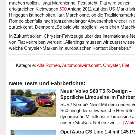
machen wollen,“ sagt Marchionne. Fest steht: Fiat wird seinen
erfolgreichen Kleinwagen
500
Anfang 2011 auf den US-Markt bri
Hingegen ist noch offen, laut Marchionne, ob die Traditionsmarke
Romeo ebenfalls nach jahrzehntelanger Abwesenheit wieder in 
zurückkehrt. Dennoch: „So bald wie möglich“, versichert Marchi
In Zukunft sollen Chrysler-Fahrzeuge über das internationale N
von Fiat vertreiben werden: „Allerdings müssen wir zuerst wisse
welche Chrysler-Marken im europäischen Kontext überleben.“
Kategorie:
Alfa Romeo
,
Automobilwirtschaft
,
Chrysler
,
Fiat
Neue Tests und Fahrberichte:
Neuer Volvo S60 T5 R-Design –
Sportliche Limousine im Fahrber
SUV? Kombi? Nein! Mit dem neuen V
S60 bringt der schwedische Hersteller
dynamische Mittelklasse-Limousine a
unsere Straßen. Neben zwei …
[Weite
Opel Astra GS Line 1.4 mit 145 P