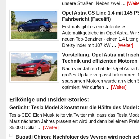
unsere Straßen. Neben zwei …
[Weite
Opel Astra GS Line 1.4 mit 145 P
Fahrbericht (Facelift)
Erstmals gibt es ein stufenloses
Automatikgetriebe im Opel Astra. Wir 
neuen Top-Benziner - einen 1.4 Liter 
Dreizylinder mit 107 kW …
[Weiter]
Vorstellung: Opel Astra mit frisc
Technik und effizienten Motoren
Nach vier Jahren hat der Opel Astra h
großes Update verpasst bekommen.
sparsamen Motoren wurde an vielen S
optimiert. Wir durften …
[Weiter]
Erlkönige und Insider-Stories:
Gerücht: Tesla Model 3 kostet nur die Hälfte des Model
Tesla-CEO Elon Musk teilte via Twitter mit, dass das Tesla Mode
März nächsten Jahres präsentiert wird und dann bei einem Prei
35.000 Dollar …
[Weiter]
Bugatti Chiron: Nachfolger des Veyron wird noch sc