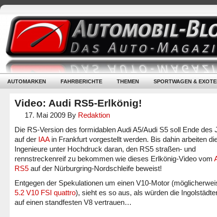
AUTOMARKEN
FAHRBERICHTE
THEMEN
SPORTWAGEN & EXOTE
Video: Audi RS5-Erlkönig!
17. Mai 2009
By
Redaktion
Die RS-Version des formidablen Audi A5/Audi S5 soll Ende des 
auf der
IAA
in Frankfurt vorgestellt werden. Bis dahin arbeiten di
Ingenieure unter Hochdruck daran, den RS5 straßen- und
rennstreckenreif zu bekommen wie dieses Erlkönig-Video vom
RS5
auf der Nürburgring-Nordschleife beweist!
Entgegen der Spekulationen um einen V10-Motor (möglicherwe
5.2 V10 FSI quattro
), sieht es so aus, als würden die Ingolstädte
auf einen standfesten V8 vertrauen…