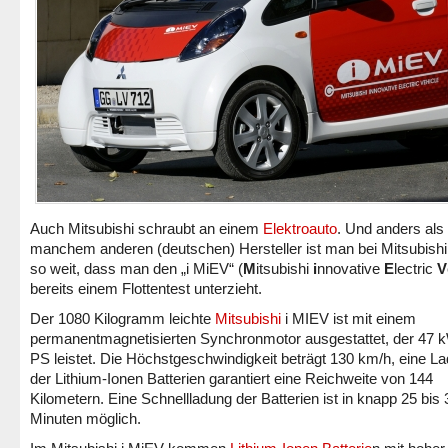
Auch Mitsubishi schraubt an einem
Elektroauto
. Und anders als 
manchem anderen (deutschen) Hersteller ist man bei Mitsubish
so weit, dass man den „i MiEV“ (
M
itsubishi
i
nnovative
E
lectric
V
bereits einem Flottentest unterzieht.
Der 1080 Kilogramm leichte
Mitsubishi
i MIEV ist mit einem
permanentmagnetisierten Synchronmotor ausgestattet, der 47 k
PS leistet. Die Höchstgeschwindigkeit beträgt 130 km/h, eine L
der Lithium-Ionen Batterien garantiert eine Reichweite von 144
Kilometern. Eine Schnellladung der Batterien ist in knapp 25 bis 
Minuten möglich.