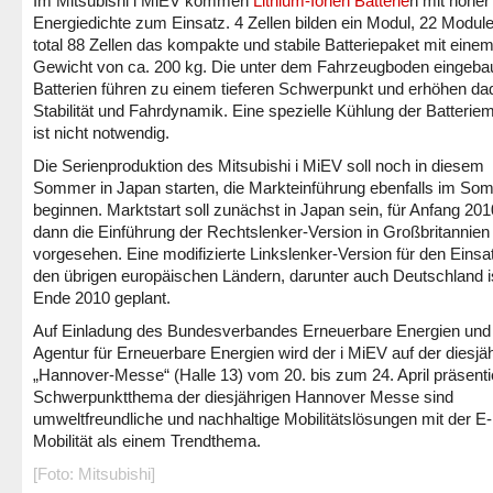
Im Mitsubishi i MiEV kommen
Lithium-Ionen Batterie
n mit hoher
Energiedichte zum Einsatz. 4 Zellen bilden ein Modul, 22 Module
total 88 Zellen das kompakte und stabile Batteriepaket mit eine
Gewicht von ca. 200 kg. Die unter dem Fahrzeugboden eingeba
Batterien führen zu einem tieferen Schwerpunkt und erhöhen da
Stabilität und Fahrdynamik. Eine spezielle Kühlung der Batterie
ist nicht notwendig.
Die Serienproduktion des Mitsubishi i MiEV soll noch in diesem
Sommer in Japan starten, die Markteinführung ebenfalls im So
beginnen. Marktstart soll zunächst in Japan sein, für Anfang 2010
dann die Einführung der Rechtslenker-Version in Großbritannien
vorgesehen. Eine modifizierte Linkslenker-Version für den Einsat
den übrigen europäischen Ländern, darunter auch Deutschland is
Ende 2010 geplant.
Auf Einladung des Bundesverbandes Erneuerbare Energien und
Agentur für Erneuerbare Energien wird der i MiEV auf der diesjä
„Hannover-Messe“ (Halle 13) vom 20. bis zum 24. April präsentie
Schwerpunktthema der diesjährigen Hannover Messe sind
umweltfreundliche und nachhaltige Mobilitätslösungen mit der E-
Mobilität als einem Trendthema.
[Foto: Mitsubishi]