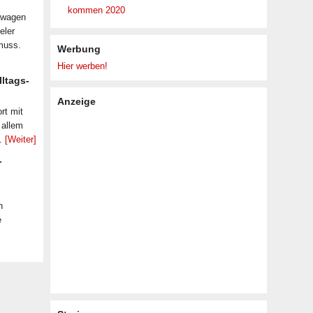
kommen 2020
nwagen
eler
muss.
Werbung
Hier werben!
lltags-
Anzeige
rt mit
 allem
 …
[Weiter]
-
n
e