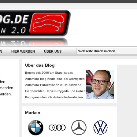
N
HIER WERBEN
ÜBER UNS
Über das Blog
Bereits seit 2006 am Start, ist das
Automobil-Blog heute eine der wichtigsten
den
Automobil-Publikationen in Deutschland.
mmenden
Hier berichten Daniel Przygoda und Robert
 werden.
Krippgans über alle Automobil-Neuheiten.
Marken