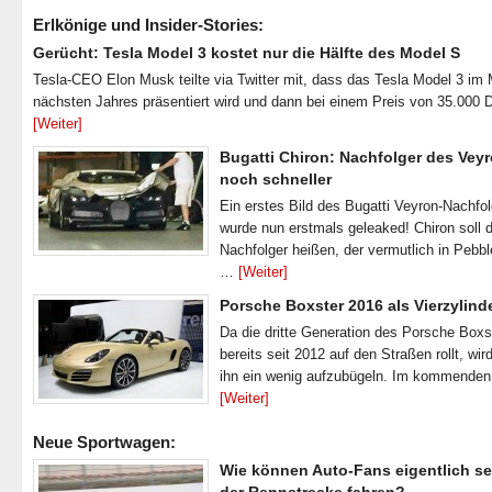
Erlkönige und Insider-Stories:
Gerücht: Tesla Model 3 kostet nur die Hälfte des Model S
Tesla-CEO Elon Musk teilte via Twitter mit, dass das Tesla Model 3 im
nächsten Jahres präsentiert wird und dann bei einem Preis von 35.000 
[Weiter]
Bugatti Chiron: Nachfolger des Veyr
noch schneller
Ein erstes Bild des Bugatti Veyron-Nachfo
wurde nun erstmals geleaked! Chiron soll 
Nachfolger heißen, der vermutlich in Pebb
…
[Weiter]
Porsche Boxster 2016 als Vierzylind
Da die dritte Generation des Porsche Boxs
bereits seit 2012 auf den Straßen rollt, wir
ihn ein wenig aufzubügeln. Im kommende
[Weiter]
Neue Sportwagen:
Wie können Auto-Fans eigentlich se