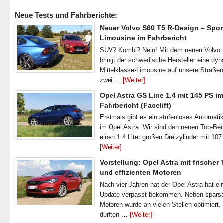
Neue Tests und Fahrberichte:
Neuer Volvo S60 T5 R-Design – Spor
Limousine im Fahrbericht
SUV? Kombi? Nein! Mit dem neuen Volvo
bringt der schwedische Hersteller eine dy
Mittelklasse-Limousine auf unsere Straße
zwei …
[Weiter]
Opel Astra GS Line 1.4 mit 145 PS im
Fahrbericht (Facelift)
Erstmals gibt es ein stufenloses Automatik
im Opel Astra. Wir sind den neuen Top-Ben
einen 1.4 Liter großen Dreizylinder mit 1
[Weiter]
Vorstellung: Opel Astra mit frischer
und effizienten Motoren
Nach vier Jahren hat der Opel Astra hat ei
Update verpasst bekommen. Neben spar
Motoren wurde an vielen Stellen optimiert.
durften …
[Weiter]