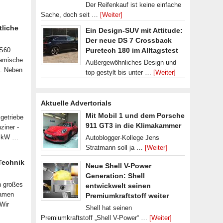
Der Reifenkauf ist keine einfache
Sache, doch seit …
[Weiter]
tliche
Ein Design-SUV mit Attitude:
Der neue DS 7 Crossback
 S60
Puretech 180 im Alltagstest
namische
Außergewöhnliches Design und
n. Neben
top gestylt bis unter …
[Weiter]
Aktuelle Advertorials
Mit Mobil 1 und dem Porsche
getriebe
911 GT3 in die Klimakammer
ziner -
07 kW …
Autoblogger-Kollege Jens
Stratmann soll ja …
[Weiter]
 Technik
Neue Shell V-Power
Generation: Shell
n großes
entwickwelt seinen
samen
Premiumkraftstoff weiter
 Wir
Shell hat seinen
Premiumkraftstoff „Shell V-Power“ …
[Weiter]