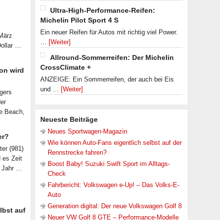
Ultra-High-Performance-Reifen:
Michelin Pilot Sport 4 S
Ein neuer Reifen für Autos mit richtig viel Power.
 März
…
[Weiter]
Dollar …
Allround-Sommerreifen: Der Michelin
CrossClimate +
on wird
ANZEIGE: Ein Sommerreifen, der auch bei Eis
und …
[Weiter]
lgers
der
le Beach,
Neueste Beiträge
Neues Sportwagen-Magazin
er?
Wie können Auto-Fans eigentlich selbst auf der
ter (981)
Rennstrecke fahren?
d es Zeit
Boost Baby! Suzuki Swift Sport im Alltags-
n Jahr …
Check
Fahrbericht: Volkswagen e-Up! – Das Volks-E-
Auto
Generation digital: Der neue Volkswagen Golf 8
lbst auf
Neuer VW Golf 8 GTE – Performance-Modelle