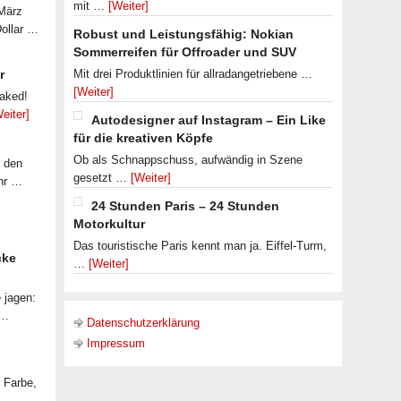
mit …
[Weiter]
 März
Dollar …
Robust und Leistungsfähig: Nokian
Sommerreifen für Offroader und SUV
r
Mit drei Produktlinien für allradangetriebene …
[Weiter]
eaked!
eiter]
Autodesigner auf Instagram – Ein Like
für die kreativen Köpfe
Ob als Schnappschuss, aufwändig in Szene
f den
gesetzt …
[Weiter]
ahr …
24 Stunden Paris – 24 Stunden
Motorkultur
Das touristische Paris kennt man ja. Eiffel-Turm,
cke
…
[Weiter]
 jagen:
 …
Datenschutzerklärung
Impressum
r Farbe,