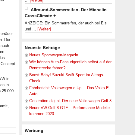
…
[Weiter]
Allround-Sommerreifen: Der Michelin
CrossClimate +
ANZEIGE: Ein Sommerreifen, der auch bei Eis
und …
[Weiter]
erräder.
n. Die
brauch
Neueste Beiträge
nen
Neues Sportwagen-Magazin
dus
Wie können Auto-Fans eigentlich selbst auf der
r Concept
Rennstrecke fahren?
Boost Baby! Suzuki Swift Sport im Alltags-
 VW in
Check
on in
Fahrbericht: Volkswagen e-Up! – Das Volks-E-
n 25.000
Auto
Generation digital: Der neue Volkswagen Golf 8
amit,
Neuer VW Golf 8 GTE – Performance-Modelle
kommen 2020
Werbung