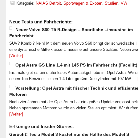
Kategorie:
NAIAS Detroit
,
Sportwagen & Exoten
,
Studien
,
VW
Neue Tests und Fahrberichte:
Neuer Volvo S60 T5 R-Design – Sportliche Limousine im
Fahrbericht
SUV? Kombi? Nein! Mit dem neuen Volvo S60 bringt der schwedische He
eine dynamische Mittelklasse-Limousine auf unsere Straßen. Neben zw
[Weiter]
Opel Astra GS Line 1.4 mit 145 PS im Fahrbericht (Facelift)
Erstmals gibt es ein stufenloses Automatikgetriebe im Opel Astra. Wir s
neuen Top-Benziner - einen 1.4 Liter großen Dreizylinder mit 107 kW …
Vorstellung: Opel Astra mit frischer Technik und effiziente
Motoren
Nach vier Jahren hat der Opel Astra hat ein großes Update verpasst b
Neben sparsamen Motoren wurde an vielen Stellen optimiert. Wir durfte
[Weiter]
Erlkönige und Insider-Stories:
Gerücht: Tesla Model 3 kostet nur die Hälfte des Model S