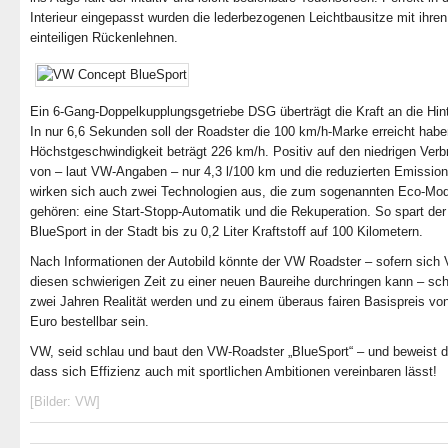
Interieur eingepasst wurden die lederbezogenen Leichtbausitze mit ihren
einteiligen Rückenlehnen.
Ein 6-Gang-Doppelkupplungsgetriebe DSG überträgt die Kraft an die Hint
In nur 6,6 Sekunden soll der Roadster die 100 km/h-Marke erreicht habe
Höchstgeschwindigkeit beträgt 226 km/h. Positiv auf den niedrigen Ver
von – laut VW-Angaben – nur 4,3 l/100 km und die reduzierten Emissio
wirken sich auch zwei Technologien aus, die zum sogenannten Eco-Mo
gehören: eine Start-Stopp-Automatik und die Rekuperation. So spart de
BlueSport in der Stadt bis zu 0,2 Liter Kraftstoff auf 100 Kilometern.
Nach Informationen der Autobild könnte der VW Roadster – sofern sich
diesen schwierigen Zeit zu einer neuen Baureihe durchringen kann – sch
zwei Jahren Realität werden und zu einem überaus fairen Basispreis vo
Euro bestellbar sein.
VW, seid schlau und baut den VW-Roadster „BlueSport“ – und beweist d
dass sich Effizienz auch mit sportlichen Ambitionen vereinbaren lässt!
[Bilder: VW]