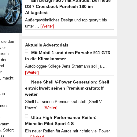
Ein Design-SUV mit Attitude: Der neue
DS 7 Crossback Puretech 180 im
Alltagstest
Außergewöhnliches Design und top gestylt bis
unter …
[Weiter]
 die den
Aktuelle Advertorials
vier
Mit Mobil 1 und dem Porsche 911 GT3
pisch
in die Klimakammer
r den
und
Autoblogger-Kollege Jens Stratmann soll ja …
r
[Weiter]
t, macht
Neue Shell V-Power Generation: Shell
entwickwelt seinen Premiumkraftstoff
 in
weiter
Shell hat seinen Premiumkraftstoff „Shell V-
ieses
Power“ …
[Weiter]
Ultra-High-Performance-Reifen:
r
Michelin Pilot Sport 4 S
enraum
. Sofort
Ein neuer Reifen für Autos mit richtig viel Power.
das