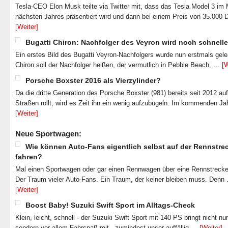
Tesla-CEO Elon Musk teilte via Twitter mit, dass das Tesla Model 3 im
nächsten Jahres präsentiert wird und dann bei einem Preis von 35.000 
[Weiter]
Bugatti Chiron: Nachfolger des Veyron wird noch schnelle
Ein erstes Bild des Bugatti Veyron-Nachfolgers wurde nun erstmals gel
Chiron soll der Nachfolger heißen, der vermutlich in Pebble Beach, …
[W
Porsche Boxster 2016 als Vierzylinder?
Da die dritte Generation des Porsche Boxster (981) bereits seit 2012 au
Straßen rollt, wird es Zeit ihn ein wenig aufzubügeln. Im kommenden J
[Weiter]
Neue Sportwagen:
Wie können Auto-Fans eigentlich selbst auf der Rennstre
fahren?
Mal einen Sportwagen oder gar einen Rennwagen über eine Rennstrecke
Der Traum vieler Auto-Fans. Ein Traum, der keiner bleiben muss. Denn
[Weiter]
Boost Baby! Suzuki Swift Sport im Alltags-Check
Klein, leicht, schnell - der Suzuki Swift Sport mit 140 PS bringt nicht nu
sondern vor allem Fahrspaß mit - zumindest unser auffällig …
[Weiter]