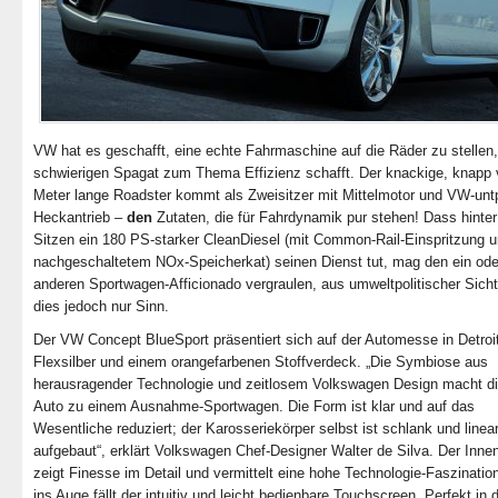
VW hat es geschafft, eine echte Fahrmaschine auf die Räder zu stellen,
schwierigen Spagat zum Thema Effizienz schafft. Der knackige, knapp 
Meter lange Roadster kommt als Zweisitzer mit Mittelmotor und VW-unt
Heckantrieb –
den
Zutaten, die für Fahrdynamik pur stehen! Dass hinte
Sitzen ein 180 PS-starker CleanDiesel (mit Common-Rail-Einspritzung 
nachgeschaltetem NOx-Speicherkat) seinen Dienst tut, mag den ein ode
anderen Sportwagen-Afficionado vergraulen, aus umweltpolitischer Sich
dies jedoch nur Sinn.
Der VW Concept BlueSport präsentiert sich auf der Automesse in Detroit
Flexsilber und einem orangefarbenen Stoffverdeck. „Die Symbiose aus
herausragender Technologie und zeitlosem Volkswagen Design macht d
Auto zu einem Ausnahme-Sportwagen. Die Form ist klar und auf das
Wesentliche reduziert; der Karosseriekörper selbst ist schlank und linea
aufgebaut“, erklärt Volkswagen Chef-Designer Walter de Silva. Der Inn
zeigt Finesse im Detail und vermittelt eine hohe Technologie-Faszination
ins Auge fällt der intuitiv und leicht bedienbare Touchscreen. Perfekt in 