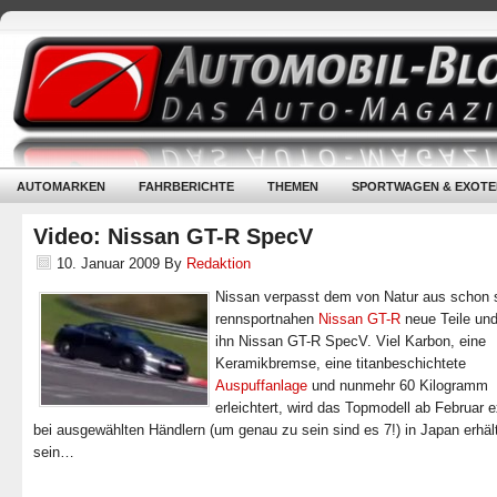
AUTOMARKEN
FAHRBERICHTE
THEMEN
SPORTWAGEN & EXOTE
Video: Nissan GT-R SpecV
10. Januar 2009
By
Redaktion
Nissan verpasst dem von Natur aus schon 
rennsportnahen
Nissan GT-R
neue Teile und
ihn Nissan GT-R SpecV. Viel Karbon, eine
Keramikbremse, eine titanbeschichtete
Auspuffanlage
und nunmehr 60 Kilogramm
erleichtert, wird das Topmodell ab Februar e
bei ausgewählten Händlern (um genau zu sein sind es 7!) in Japan erhält
sein…