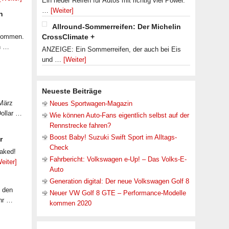
Ein neuer Reifen für Autos mit richtig viel Power.
…
[Weiter]
n
Allround-Sommerreifen: Der Michelin
ekommen.
CrossClimate +
n …
ANZEIGE: Ein Sommerreifen, der auch bei Eis
und …
[Weiter]
Neueste Beiträge
 März
Neues Sportwagen-Magazin
Dollar …
Wie können Auto-Fans eigentlich selbst auf der
Rennstrecke fahren?
Boost Baby! Suzuki Swift Sport im Alltags-
r
Check
eaked!
Fahrbericht: Volkswagen e-Up! – Das Volks-E-
eiter]
Auto
Generation digital: Der neue Volkswagen Golf 8
f den
Neuer VW Golf 8 GTE – Performance-Modelle
ahr …
kommen 2020