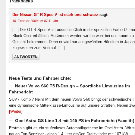
Trackbacks
Der Nissan GT-R Spec V ist stark und schwarz
sagt:
10. Februar 2009 um 07:11 Uhr
[…] Der GT-R Spec V ist ausschließlich in der speziellen Farbe Ultima
Black Opal erhältlich. Außerdem werden wir ihn wohl bei uns kaum zu
Gesicht bekommen. Denn er wird nur ausgewählten Händlern in Japan
zugewiesen zum Verkauf. […]
ANTWORTEN
Neue Tests und Fahrberichte:
Neuer Volvo S60 T5 R-Design – Sportliche Limousine im
Fahrbericht
SUV? Kombi? Nein! Mit dem neuen Volvo S60 bringt der schwedische He
eine dynamische Mittelklasse-Limousine auf unsere Straßen. Neben zw
[Weiter]
Opel Astra GS Line 1.4 mit 145 PS im Fahrbericht (Facelift)
Erstmals gibt es ein stufenloses Automatikgetriebe im Opel Astra. Wir s
neuen Top-Benziner - einen 1.4 Liter großen Dreizylinder mit 107 kW …