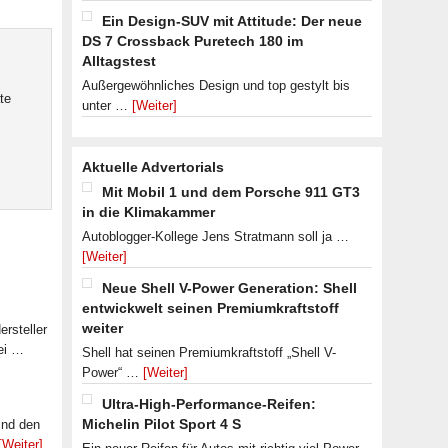
Ein Design-SUV mit Attitude: Der neue
DS 7 Crossback Puretech 180 im
Alltagstest
Außergewöhnliches Design und top gestylt bis
te
unter …
[Weiter]
Aktuelle Advertorials
Mit Mobil 1 und dem Porsche 911 GT3
in die Klimakammer
Autoblogger-Kollege Jens Stratmann soll ja …
[Weiter]
Neue Shell V-Power Generation: Shell
entwickwelt seinen Premiumkraftstoff
weiter
rsteller
ei …
Shell hat seinen Premiumkraftstoff „Shell V-
Power“ …
[Weiter]
Ultra-High-Performance-Reifen:
Michelin Pilot Sport 4 S
ind den
[Weiter]