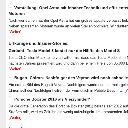
Vorstellung: Opel Astra mit frischer Technik und effiziente
Motoren
Nach vier Jahren hat der Opel Astra hat ein großes Update verpasst b
Neben sparsamen Motoren wurde an vielen Stellen optimiert. Wir durfte
[Weiter]
Erlkönige und Insider-Stories:
Gerücht: Tesla Model 3 kostet nur die Hälfte des Model S
Tesla-CEO Elon Musk teilte via Twitter mit, dass das Tesla Model 3 im
nächsten Jahres präsentiert wird und dann bei einem Preis von 35.000 
[Weiter]
Bugatti Chiron: Nachfolger des Veyron wird noch schnelle
Ein erstes Bild des Bugatti Veyron-Nachfolgers wurde nun erstmals gel
Chiron soll der Nachfolger heißen, der vermutlich in Pebble Beach, …
[W
Porsche Boxster 2016 als Vierzylinder?
Da die dritte Generation des Porsche Boxster (981) bereits seit 2012 au
Straßen rollt, wird es Zeit ihn ein wenig aufzubügeln. Im kommenden J
[Weiter]