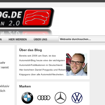
N
HIER WERBEN
ÜBER UNS
Über das Blog
Bereits seit 2006 am Start, ist das
Automobil-Blog heute eine der wichtigsten
sehr
Automobil-Publikationen in Deutschland.
 nennt
Hier berichten Daniel Przygoda und Robert
Krippgans über alle Automobil-Neuheiten.
xklusiv
Marken
lich