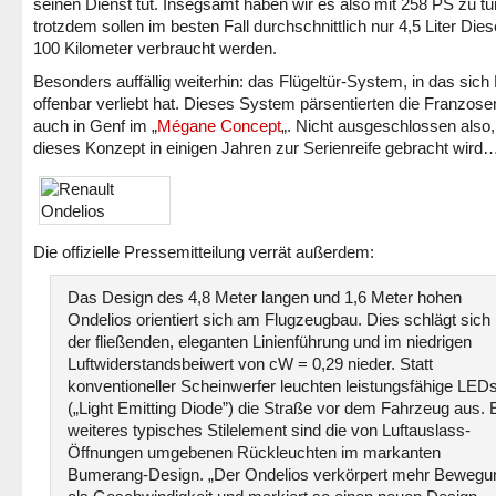
seinen Dienst tut. Insegsamt haben wir es also mit 258 PS zu tu
trotzdem sollen im besten Fall durchschnittlich nur 4,5 Liter Dies
100 Kilometer verbraucht werden.
Besonders auffällig weiterhin: das Flügeltür-System, in das sich
offenbar verliebt hat.
Dieses System pärsentierten die Franzosen
auch in Genf im „
Mégane Concept
„. Nicht ausgeschlossen also
dieses Konzept in einigen Jahren zur Serienreife gebracht wird
Die offizielle Pressemitteilung verrät außerdem:
Das Design des 4,8 Meter langen und 1,6 Meter hohen
Ondelios orientiert sich am Flugzeugbau. Dies schlägt sich 
der fließenden, eleganten Linienführung und im niedrigen
Luftwiderstandsbeiwert von cW = 0,29 nieder. Statt
konventioneller Scheinwerfer leuchten leistungsfähige LED
(„Light Emitting Diode”) die Straße vor dem Fahrzeug aus. 
weiteres typisches Stilelement sind die von Luftauslass-
Öffnungen umgebenen Rückleuchten im markanten
Bumerang-Design. „Der Ondelios verkörpert mehr Bewegu