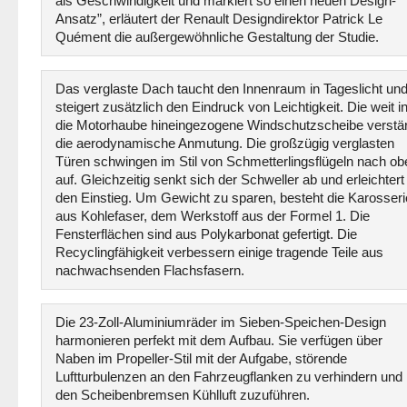
als Geschwindigkeit und markiert so einen neuen Design-
Ansatz”, erläutert der Renault Designdirektor Patrick Le
Quément die außergewöhnliche Gestaltung der Studie.
Das verglaste Dach taucht den Innenraum in Tageslicht un
steigert zusätzlich den Eindruck von Leichtigkeit. Die weit i
die Motorhaube hineingezogene Windschutzscheibe verstär
die aerodynamische Anmutung. Die großzügig verglasten
Türen schwingen im Stil von Schmetterlingsflügeln nach ob
auf. Gleichzeitig senkt sich der Schweller ab und erleichtert
den Einstieg. Um Gewicht zu sparen, besteht die Karosseri
aus Kohlefaser, dem Werkstoff aus der Formel 1. Die
Fensterflächen sind aus Polykarbonat gefertigt. Die
Recyclingfähigkeit verbessern einige tragende Teile aus
nachwachsenden Flachsfasern.
Die 23-Zoll-Aluminiumräder im Sieben-Speichen-Design
harmonieren perfekt mit dem Aufbau. Sie verfügen über
Naben im Propeller-Stil mit der Aufgabe, störende
Luftturbulenzen an den Fahrzeugflanken zu verhindern und
den Scheibenbremsen Kühlluft zuzuführen.