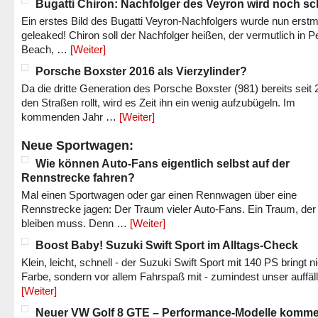
Bugatti Chiron: Nachfolger des Veyron wird noch sc
Ein erstes Bild des Bugatti Veyron-Nachfolgers wurde nun erstm
geleaked! Chiron soll der Nachfolger heißen, der vermutlich in P
Beach, …
[Weiter]
Porsche Boxster 2016 als Vierzylinder?
Da die dritte Generation des Porsche Boxster (981) bereits seit 
den Straßen rollt, wird es Zeit ihn ein wenig aufzubügeln. Im
kommenden Jahr …
[Weiter]
Neue Sportwagen:
Wie können Auto-Fans eigentlich selbst auf der
Rennstrecke fahren?
Mal einen Sportwagen oder gar einen Rennwagen über eine
Rennstrecke jagen: Der Traum vieler Auto-Fans. Ein Traum, der
bleiben muss. Denn …
[Weiter]
Boost Baby! Suzuki Swift Sport im Alltags-Check
Klein, leicht, schnell - der Suzuki Swift Sport mit 140 PS bringt n
Farbe, sondern vor allem Fahrspaß mit - zumindest unser auffäl
[Weiter]
Neuer VW Golf 8 GTE – Performance-Modelle komm