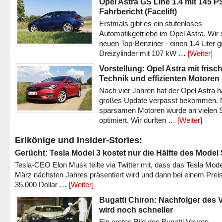
Opel Astra GS Line 1.4 mit 145 P
Fahrbericht (Facelift)
Erstmals gibt es ein stufenloses
Automatikgetriebe im Opel Astra. Wir 
neuen Top-Benziner - einen 1.4 Liter 
Dreizylinder mit 107 kW …
[Weiter]
Vorstellung: Opel Astra mit frisc
Technik und effizienten Motoren
Nach vier Jahren hat der Opel Astra h
großes Update verpasst bekommen.
sparsamen Motoren wurde an vielen S
optimiert. Wir durften …
[Weiter]
Erlkönige und Insider-Stories:
Gerücht: Tesla Model 3 kostet nur die Hälfte des Model
Tesla-CEO Elon Musk teilte via Twitter mit, dass das Tesla Mode
März nächsten Jahres präsentiert wird und dann bei einem Prei
35.000 Dollar …
[Weiter]
Bugatti Chiron: Nachfolger des 
wird noch schneller
Ein erstes Bild des Bugatti Veyron-