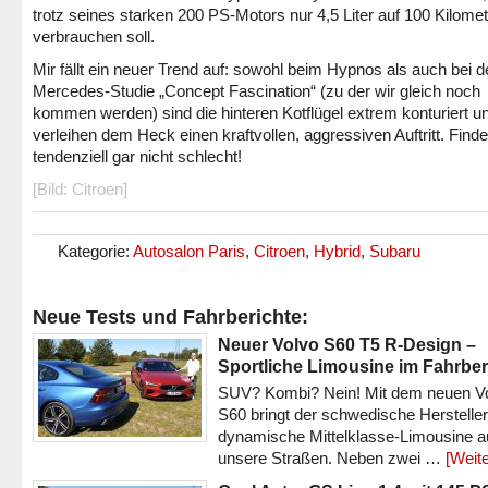
trotz seines starken 200 PS-Motors nur 4,5 Liter auf 100 Kilomet
verbrauchen soll.
Mir fällt ein neuer Trend auf: sowohl beim Hypnos als auch bei d
Mercedes-Studie „Concept Fascination“ (zu der wir gleich noch
kommen werden) sind die hinteren Kotflügel extrem konturiert u
verleihen dem Heck einen kraftvollen, aggressiven Auftritt. Finde
tendenziell gar nicht schlecht!
[Bild: Citroen]
Kategorie:
Autosalon Paris
,
Citroen
,
Hybrid
,
Subaru
Neue Tests und Fahrberichte:
Neuer Volvo S60 T5 R-Design –
Sportliche Limousine im Fahrber
SUV? Kombi? Nein! Mit dem neuen V
S60 bringt der schwedische Hersteller
dynamische Mittelklasse-Limousine a
unsere Straßen. Neben zwei …
[Weite