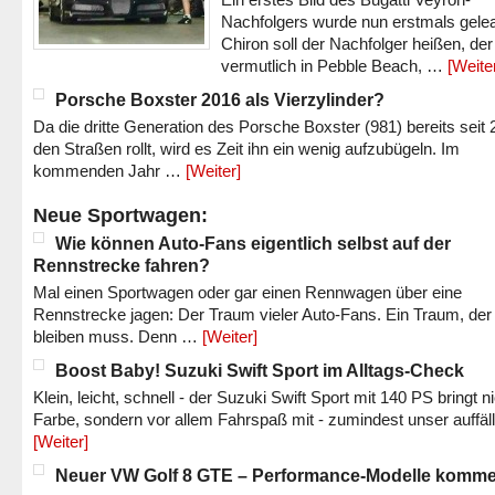
Nachfolgers wurde nun erstmals gele
Chiron soll der Nachfolger heißen, der
vermutlich in Pebble Beach, …
[Weite
Porsche Boxster 2016 als Vierzylinder?
Da die dritte Generation des Porsche Boxster (981) bereits seit 
den Straßen rollt, wird es Zeit ihn ein wenig aufzubügeln. Im
kommenden Jahr …
[Weiter]
Neue Sportwagen:
Wie können Auto-Fans eigentlich selbst auf der
Rennstrecke fahren?
Mal einen Sportwagen oder gar einen Rennwagen über eine
Rennstrecke jagen: Der Traum vieler Auto-Fans. Ein Traum, der
bleiben muss. Denn …
[Weiter]
Boost Baby! Suzuki Swift Sport im Alltags-Check
Klein, leicht, schnell - der Suzuki Swift Sport mit 140 PS bringt n
Farbe, sondern vor allem Fahrspaß mit - zumindest unser auffäl
[Weiter]
Neuer VW Golf 8 GTE – Performance-Modelle komm