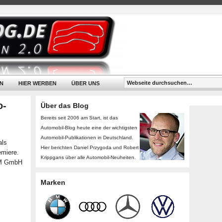
N
HIER WERBEN
ÜBER UNS
o-
Über das Blog
Bereits seit 2006 am Start, ist das
Automobil-Blog heute eine der wichtigsten
Automobil-Publikationen in Deutschland.
als
Hier berichten Daniel Przygoda und Robert
emiere.
Krippgans über alle Automobil-Neuheiten.
W M GmbH
Marken