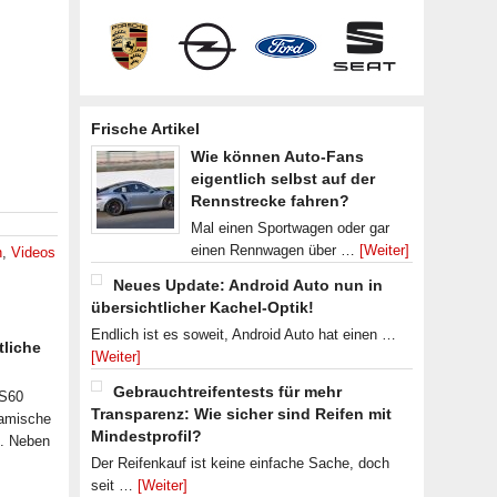
Frische Artikel
Wie können Auto-Fans
eigentlich selbst auf der
Rennstrecke fahren?
Mal einen Sportwagen oder gar
einen Rennwagen über …
[Weiter]
n
,
Videos
Neues Update: Android Auto nun in
übersichtlicher Kachel-Optik!
Endlich ist es soweit, Android Auto hat einen …
tliche
[Weiter]
Gebrauchtreifentests für mehr
 S60
Transparenz: Wie sicher sind Reifen mit
namische
Mindestprofil?
n. Neben
Der Reifenkauf ist keine einfache Sache, doch
seit …
[Weiter]