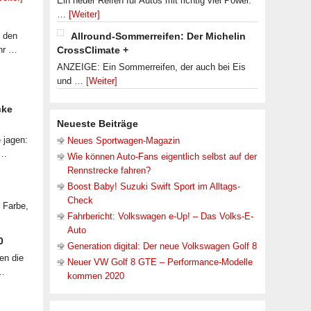
Ein neuer Reifen für Autos mit richtig viel Power.
…
[Weiter]
f den
Allround-Sommerreifen: Der Michelin
ahr …
CrossClimate +
ANZEIGE: Ein Sommerreifen, der auch bei Eis
und …
[Weiter]
cke
Neueste Beiträge
 jagen:
Neues Sportwagen-Magazin
 …
Wie können Auto-Fans eigentlich selbst auf der
Rennstrecke fahren?
Boost Baby! Suzuki Swift Sport im Alltags-
Check
r Farbe,
Fahrbericht: Volkswagen e-Up! – Das Volks-E-
Auto
0
Generation digital: Der neue Volkswagen Golf 8
en die
Neuer VW Golf 8 GTE – Performance-Modelle
 …
kommen 2020