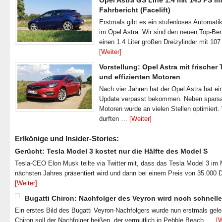
Opel Astra GS Line 1.4 mit 145 PS im
Fahrbericht (Facelift)
Erstmals gibt es ein stufenloses Automatik
im Opel Astra. Wir sind den neuen Top-Ben
einen 1.4 Liter großen Dreizylinder mit 1
[Weiter]
Vorstellung: Opel Astra mit frischer
und effizienten Motoren
Nach vier Jahren hat der Opel Astra hat ei
Update verpasst bekommen. Neben spar
Motoren wurde an vielen Stellen optimiert.
durften …
[Weiter]
Erlkönige und Insider-Stories:
Gerücht: Tesla Model 3 kostet nur die Hälfte des Model S
Tesla-CEO Elon Musk teilte via Twitter mit, dass das Tesla Model 3 im
nächsten Jahres präsentiert wird und dann bei einem Preis von 35.000 
[Weiter]
Bugatti Chiron: Nachfolger des Veyron wird noch schnelle
Ein erstes Bild des Bugatti Veyron-Nachfolgers wurde nun erstmals gel
Chiron soll der Nachfolger heißen, der vermutlich in Pebble Beach, …
[W