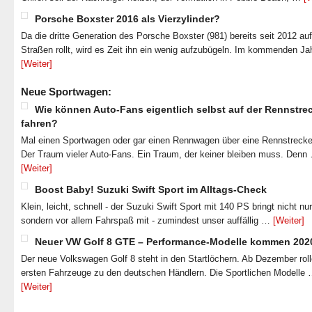
Porsche Boxster 2016 als Vierzylinder?
Da die dritte Generation des Porsche Boxster (981) bereits seit 2012 au
Straßen rollt, wird es Zeit ihn ein wenig aufzubügeln. Im kommenden J
[Weiter]
Neue Sportwagen:
Wie können Auto-Fans eigentlich selbst auf der Rennstre
fahren?
Mal einen Sportwagen oder gar einen Rennwagen über eine Rennstrecke
Der Traum vieler Auto-Fans. Ein Traum, der keiner bleiben muss. Denn
[Weiter]
Boost Baby! Suzuki Swift Sport im Alltags-Check
Klein, leicht, schnell - der Suzuki Swift Sport mit 140 PS bringt nicht nu
sondern vor allem Fahrspaß mit - zumindest unser auffällig …
[Weiter]
Neuer VW Golf 8 GTE – Performance-Modelle kommen 202
Der neue Volkswagen Golf 8 steht in den Startlöchern. Ab Dezember roll
ersten Fahrzeuge zu den deutschen Händlern. Die Sportlichen Modelle
[Weiter]