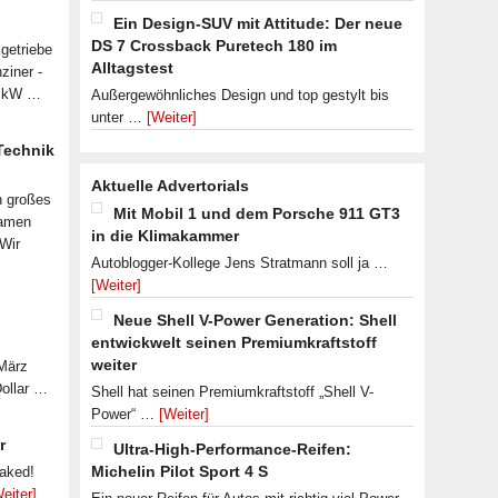
Ein Design-SUV mit Attitude: Der neue
DS 7 Crossback Puretech 180 im
getriebe
Alltagstest
ziner -
07 kW …
Außergewöhnliches Design und top gestylt bis
unter …
[Weiter]
 Technik
Aktuelle Advertorials
n großes
Mit Mobil 1 und dem Porsche 911 GT3
samen
in die Klimakammer
 Wir
Autoblogger-Kollege Jens Stratmann soll ja …
[Weiter]
Neue Shell V-Power Generation: Shell
entwickwelt seinen Premiumkraftstoff
weiter
 März
Dollar …
Shell hat seinen Premiumkraftstoff „Shell V-
Power“ …
[Weiter]
r
Ultra-High-Performance-Reifen:
Michelin Pilot Sport 4 S
eaked!
eiter]