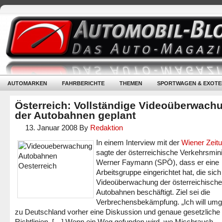
AUTOMARKEN
FAHRBERICHTE
THEMEN
SPORTWAGEN & EXOTE
Österreich: Vollständige Videoüberwach
der Autobahnen geplant
13. Januar 2008
By
Redaktion
In einem Interview mit der
Wiener Zeit
sagte der österreichische Verkehrsmini
Werner Faymann (SPÖ), dass er eine
Arbeitsgruppe eingerichtet hat, die sich
Videoüberwachung der österreichisch
Autobahnen beschäftigt. Ziel sei die
Verbrechensbekämpfung. „Ich will umg
zu Deutschland vorher eine Diskussion und genaue gesetzliche
Richtlinien. […] Wenn ein Weg gefunden wird, wo Missbrauch