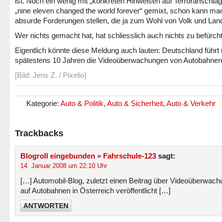
ist. Noch ein wenig mit „konkreten Hinweisen auf Terroranschlä
„nine eleven changed the world forever“ gemixt, schon kann ma
absurde Forderungen stellen, die ja zum Wohl von Volk und Land
Wer nichts gemacht hat, hat schliesslich auch nichts zu befürch
Eigentlich könnte diese Meldung auch lauten: Deutschland führt 
spätestens 10 Jahren die Videoüberwachungen von Autobahnen 
[Bild: Jens Z. / Pixelio]
Kategorie:
Auto & Politik
,
Auto & Sicherheit
,
Auto & Verkehr
Trackbacks
Blogroll eingebunden » Fahrschule-123
sagt:
14. Januar 2008 um 22:10 Uhr
[…] Automobil-Blog, zuletzt einen Beitrag über Videoüberwach
auf Autobahnen in Österreich veröffentlicht […]
ANTWORTEN