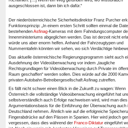
ausgeschlossen ist, dann bin ich dafür.“
Der niederösterreichische Sicherheitsdirektor Franz Purcher erk
Funktionsprinzip: „In einem ersten Schritt sollten einmal die Dat
bestehenden
Asfinag
-Kameras mit dem Fahndungscomputer de
Innenministeriums abgeglichen werden. Das ist derzeit nicht erl
würde uns aber enorm helfen. Anhand der Fahrzeugtypen und
Nummerntafeln könnten wir sehen, wo sich Verdächtige hinbew
Das aktuelle österreichische Regierungsprogramm sieht auch e
Ausdehnung der Videoüberwachung vor indem „taugliche
Rechtsgrundlagen für Videoüberwachung durch Private im öffent
Raum geschaffen“ werden sollen. Dies würde auf die 2000 Kam
privaten Autobahn-Betreibergesellschaft Asfinag zutreffen.
Es fällt nicht schwer einen Blick in die Zukunft zu wagen: Wenn
Österreich die vollständige Videoüberwachung eingeführt hat un
selbstverständlich auch Erfolge nachweisen wird, wird man dies
Argumentationsbasis für die Einführung der Überwachung auch 
Deutschland nehmen. Ähnlich wie auf die erfolgreiche Speicher
Fingerabdrücke auf den Pässen in Spanien. Hier wird jedoch ge
vergessen, dass dies während der
Franco-Diktatur
eingeführt w