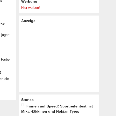
ahr …
Werbung
Hier werben!
Anzeige
cke
 jagen:
 …
r Farbe,
0
en die
 …
Stories
Finnen auf Speed: Sportreifentest mit
Mika Häkkinen und Nokian Tyres