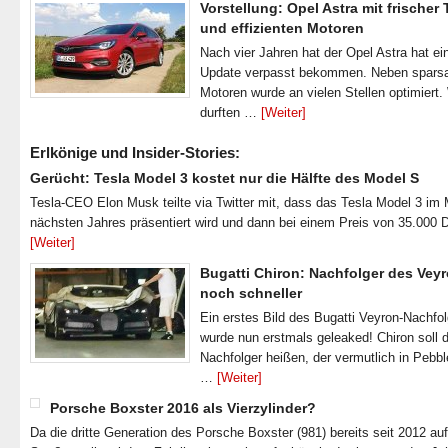
Vorstellung: Opel Astra mit frischer
und effizienten Motoren
Nach vier Jahren hat der Opel Astra hat ei
Update verpasst bekommen. Neben spar
Motoren wurde an vielen Stellen optimiert.
durften …
[Weiter]
Erlkönige und Insider-Stories:
Gerücht: Tesla Model 3 kostet nur die Hälfte des Model S
Tesla-CEO Elon Musk teilte via Twitter mit, dass das Tesla Model 3 im
nächsten Jahres präsentiert wird und dann bei einem Preis von 35.000 
[Weiter]
Bugatti Chiron: Nachfolger des Veyr
noch schneller
Ein erstes Bild des Bugatti Veyron-Nachfo
wurde nun erstmals geleaked! Chiron soll 
Nachfolger heißen, der vermutlich in Pebb
…
[Weiter]
Porsche Boxster 2016 als Vierzylinder?
Da die dritte Generation des Porsche Boxster (981) bereits seit 2012 au