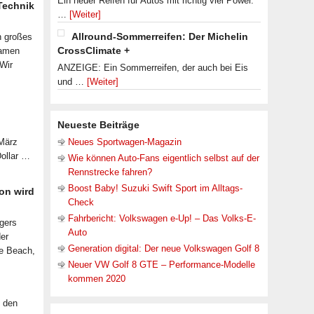
Ein neuer Reifen für Autos mit richtig viel Power.
 Technik
…
[Weiter]
Allround-Sommerreifen: Der Michelin
n großes
CrossClimate +
samen
 Wir
ANZEIGE: Ein Sommerreifen, der auch bei Eis
und …
[Weiter]
Neueste Beiträge
 März
Neues Sportwagen-Magazin
Dollar …
Wie können Auto-Fans eigentlich selbst auf der
Rennstrecke fahren?
Boost Baby! Suzuki Swift Sport im Alltags-
on wird
Check
Fahrbericht: Volkswagen e-Up! – Das Volks-E-
lgers
Auto
der
Generation digital: Der neue Volkswagen Golf 8
le Beach,
Neuer VW Golf 8 GTE – Performance-Modelle
kommen 2020
f den