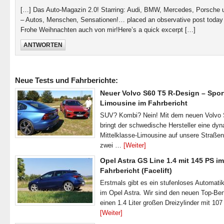
[…] Das Auto-Magazin 2.0! Starring: Audi, BMW, Mercedes, Porsche 
– Autos, Menschen, Sensationen!… placed an observative post today
Frohe Weihnachten auch von mir!Here’s a quick excerpt […]
ANTWORTEN
Neue Tests und Fahrberichte:
Neuer Volvo S60 T5 R-Design – Spor
Limousine im Fahrbericht
SUV? Kombi? Nein! Mit dem neuen Volvo
bringt der schwedische Hersteller eine dy
Mittelklasse-Limousine auf unsere Straße
zwei …
[Weiter]
Opel Astra GS Line 1.4 mit 145 PS im
Fahrbericht (Facelift)
Erstmals gibt es ein stufenloses Automatik
im Opel Astra. Wir sind den neuen Top-Ben
einen 1.4 Liter großen Dreizylinder mit 1
[Weiter]