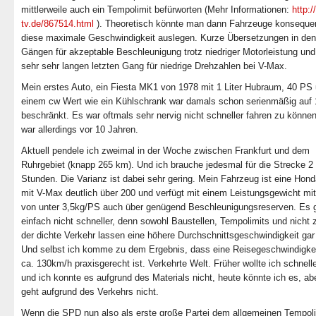
mittlerweile auch ein Tempolimit befürworten (Mehr Informationen:
http:/
tv.de/867514.html
). Theoretisch könnte man dann Fahrzeuge konsequen
diese maximale Geschwindigkeit auslegen. Kurze Übersetzungen in den
Gängen für akzeptable Beschleunigung trotz niedriger Motorleistung und
sehr sehr langen letzten Gang für niedrige Drehzahlen bei V-Max.
Mein erstes Auto, ein Fiesta MK1 von 1978 mit 1 Liter Hubraum, 40 PS
einem cw Wert wie ein Kühlschrank war damals schon serienmäßig auf
beschränkt. Es war oftmals sehr nervig nicht schneller fahren zu könne
war allerdings vor 10 Jahren.
Aktuell pendele ich zweimal in der Woche zwischen Frankfurt und dem
Ruhrgebiet (knapp 265 km). Und ich brauche jedesmal für die Strecke 2
Stunden. Die Varianz ist dabei sehr gering. Mein Fahrzeug ist eine Hon
mit V-Max deutlich über 200 und verfügt mit einem Leistungsgewicht mit
von unter 3,5kg/PS auch über genügend Beschleunigungsreserven. Es 
einfach nicht schneller, denn sowohl Baustellen, Tempolimits und nicht z
der dichte Verkehr lassen eine höhere Durchschnittsgeschwindigkeit gar 
Und selbst ich komme zu dem Ergebnis, dass eine Reisegeschwindigke
ca. 130km/h praxisgerecht ist. Verkehrte Welt. Früher wollte ich schnell
und ich konnte es aufgrund des Materials nicht, heute könnte ich es, ab
geht aufgrund des Verkehrs nicht.
Wenn die SPD nun also als erste große Partei dem allgemeinen Tempoli