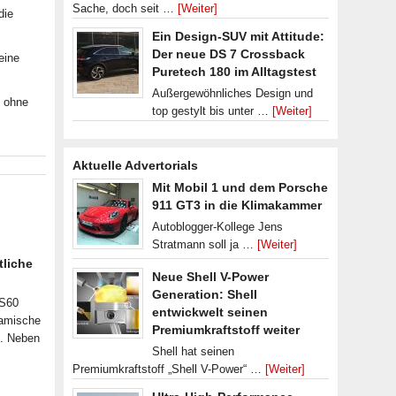
Sache, doch seit …
[Weiter]
die
Ein Design-SUV mit Attitude:
Der neue DS 7 Crossback
eine
Puretech 180 im Alltagstest
Außergewöhnliches Design und
, ohne
top gestylt bis unter …
[Weiter]
Aktuelle Advertorials
Mit Mobil 1 und dem Porsche
911 GT3 in die Klimakammer
Autoblogger-Kollege Jens
Stratmann soll ja …
[Weiter]
tliche
Neue Shell V-Power
Generation: Shell
 S60
entwickwelt seinen
namische
Premiumkraftstoff weiter
n. Neben
Shell hat seinen
Premiumkraftstoff „Shell V-Power“ …
[Weiter]