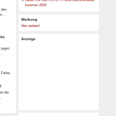
kommen 2020
f den
ahr …
Werbung
Hier werben!
cke
Anzeige
 jagen:
 …
r Farbe,
0
en die
 …