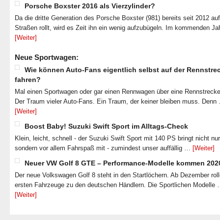
Porsche Boxster 2016 als Vierzylinder?
Da die dritte Generation des Porsche Boxster (981) bereits seit 2012 au
Straßen rollt, wird es Zeit ihn ein wenig aufzubügeln. Im kommenden J
[Weiter]
Neue Sportwagen:
Wie können Auto-Fans eigentlich selbst auf der Rennstre
fahren?
Mal einen Sportwagen oder gar einen Rennwagen über eine Rennstrecke
Der Traum vieler Auto-Fans. Ein Traum, der keiner bleiben muss. Denn
[Weiter]
Boost Baby! Suzuki Swift Sport im Alltags-Check
Klein, leicht, schnell - der Suzuki Swift Sport mit 140 PS bringt nicht nu
sondern vor allem Fahrspaß mit - zumindest unser auffällig …
[Weiter]
Neuer VW Golf 8 GTE – Performance-Modelle kommen 202
Der neue Volkswagen Golf 8 steht in den Startlöchern. Ab Dezember roll
ersten Fahrzeuge zu den deutschen Händlern. Die Sportlichen Modelle
[Weiter]