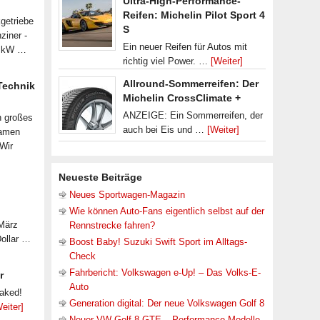
Ultra-High-Performance-
Reifen: Michelin Pilot Sport 4
getriebe
S
ziner -
Ein neuer Reifen für Autos mit
07 kW …
richtig viel Power. …
[Weiter]
Allround-Sommerreifen: Der
 Technik
Michelin CrossClimate +
ANZEIGE: Ein Sommerreifen, der
n großes
auch bei Eis und …
[Weiter]
samen
 Wir
Neueste Beiträge
Neues Sportwagen-Magazin
Wie können Auto-Fans eigentlich selbst auf der
 März
Rennstrecke fahren?
Dollar …
Boost Baby! Suzuki Swift Sport im Alltags-
Check
Fahrbericht: Volkswagen e-Up! – Das Volks-E-
r
Auto
eaked!
Generation digital: Der neue Volkswagen Golf 8
eiter]
Neuer VW Golf 8 GTE – Performance-Modelle