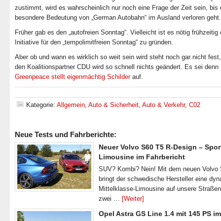
zustimmt, wird es wahrscheinlich nur noch eine Frage der Zeit sein, bis 
besondere Bedeutung von „German Autobahn“ im Ausland verloren geht.
Früher gab es den „autofreien Sonntag“. Vielleicht ist es nötig frühzeitig 
Initiative für den „tempolimitfreien Sonntag“ zu gründen.
Aber ob und wann es wirklich so weit sein wird steht noch gar nicht fest
den Koalitionspartner CDU wird so schnell nichts geändert. Es sei denn
Greenpeace stellt eigenmächtig Schilder
auf.
Kategorie:
Allgemein
,
Auto & Sicherheit
,
Auto & Verkehr
,
C02
Neue Tests und Fahrberichte:
Neuer Volvo S60 T5 R-Design – Spor
Limousine im Fahrbericht
SUV? Kombi? Nein! Mit dem neuen Volvo
bringt der schwedische Hersteller eine dy
Mittelklasse-Limousine auf unsere Straße
zwei …
[Weiter]
Opel Astra GS Line 1.4 mit 145 PS im