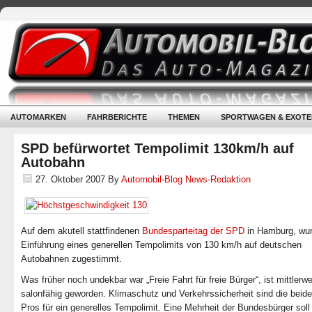
AUTOMARKEN
FAHRBERICHTE
THEMEN
SPORTWAGEN & EXOTE
SPD befürwortet Tempolimit 130km/h auf
Autobahn
27. Oktober 2007
By
Automobil-Blog News-Redaktion
Auf dem akutell stattfindenen
Bundesparteitag der SPD
in Hamburg, wur
Einführung eines generellen Tempolimits von 130 km/h auf deutschen
Autobahnen zugestimmt.
Was früher noch undekbar war „Freie Fahrt für freie Bürger“, ist mittlerwe
salonfähig geworden. Klimaschutz und Verkehrssicherheit sind die beid
Pros für ein generelles Tempolimit. Eine Mehrheit der Bundesbürger soll