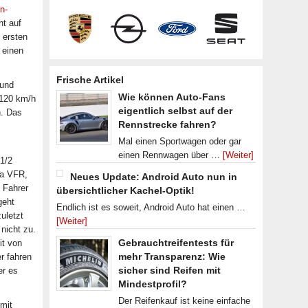
/n-
t auf
 ersten
 einen
Frische Artikel
 und
Wie können Auto-Fans
 120 km/h
eigentlich selbst auf der
n. Das
Rennstrecke fahren?
Mal einen Sportwagen oder gar
einen Rennwagen über …
[Weiter]
 1/2
da VFR,
Neues Update: Android Auto nun in
 Fahrer
übersichtlicher Kachel-Optik!
geht
Endlich ist es soweit, Android Auto hat einen …
uletzt
[Weiter]
nicht zu.
Gebrauchtreifentests für
it von
mehr Transparenz: Wie
er fahren
sicher sind Reifen mit
er es
Mindestprofil?
Der Reifenkauf ist keine einfache
mit