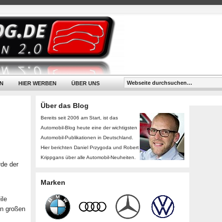
N
HIER WERBEN
ÜBER UNS
Über das Blog
Bereits seit 2006 am Start, ist das
Automobil-Blog heute eine der wichtigsten
Automobil-Publikationen in Deutschland.
Hier berichten Daniel Przygoda und Robert
Krippgans über alle Automobil-Neuheiten.
de der
Marken
ile
en großen