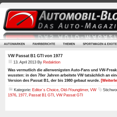
AUTOMARKEN
FAHRBERICHTE
THEMEN
SPORTWAGEN & EXOTE
VW Passat B1 GTI von 1977
13. April 2013
By
Redaktion
Was vermutlich die allerwenigsten Auto-Fans und VW-Freak
wussten: in den 70er Jahren arbeitete VW tatsächlich an ein
Version des Passat B1, der bis 1980 gebaut wurde.
[Weiterl
Kategorie:
Editor´s Choice
,
Old-/Youngtimer
,
VW
Stichwor
1976
,
1977
,
Passat B1 GTI
,
VW Passat GTI