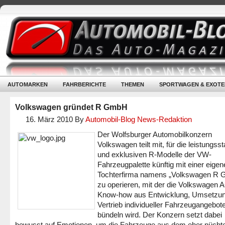
AUTOMARKEN
FAHRBERICHTE
THEMEN
SPORTWAGEN & EXOTE
Volkswagen gründet R GmbH
16. März 2010
By
Automobil-Blog News-Redaktion
Der Wolfsburger Automobilkonzern
Volkswagen teilt mit, für die leistungss
und exklusiven R-Modelle der VW-
Fahrzeugpalette künftig mit einer eigen
Tochterfirma namens „Volkswagen R
zu operieren, mit der die Volkswagen 
Know-how aus Entwicklung, Umsetzu
Vertrieb individueller Fahrzeugangebot
bündeln wird. Der Konzern setzt dabei
bewusst auf Emotionen, um die Fahrzeuge aus dem eher nücht