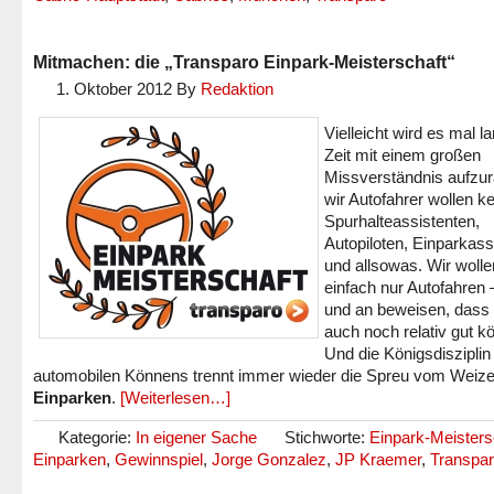
Mitmachen: die „Transparo Einpark-Meisterschaft“
1. Oktober 2012
By
Redaktion
Vielleicht wird es mal 
Zeit mit einem großen
Missverständnis aufzu
wir Autofahrer wollen k
Spurhalteassistenten,
Autopiloten, Einparkass
und allsowas. Wir wolle
einfach nur Autofahren 
und an beweisen, dass 
auch noch relativ gut k
Und die Königsdisziplin
automobilen Könnens trennt immer wieder die Spreu vom Weiz
Einparken
.
[Weiterlesen…]
Kategorie:
In eigener Sache
Stichworte:
Einpark-Meisters
Einparken
,
Gewinnspiel
,
Jorge Gonzalez
,
JP Kraemer
,
Transpa