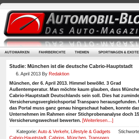
AUTOMARKEN
FAHRBERICHTE
THEMEN
SPORTWAGEN & EXOTE
Studie: München ist die deutsche Cabrio-Hauptstadt
6. April 2013
By
Redaktion
München, der 6. April 2013. Himmel bewölkt. 3 Grad
Außentemperatur. Man möchte kaum glauben, dass Münche
Cabrio-Hauptstadt Deutschlands sein soll. Dies hat zumind
Versicherungsvergleichsportal Transparo herausgefunden.
das Portal muss ganz genau hingeschaut haben, konnte da
Unternehmen im Rahmen einer Stichprobenanalyse doch 15
Versicherungswechsel bewerten.
[Weiterlesen…]
Kategorie:
Auto & Verkehr
,
Lifestyle & Gadgets
Stichworte
Cabrio-Hauptstadt
,
Cabrios
,
München
,
Transparo