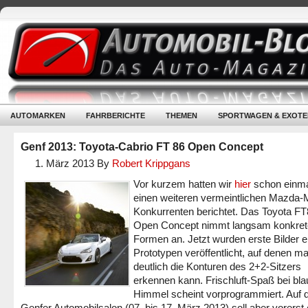
AUTOMARKEN
FAHRBERICHTE
THEMEN
SPORTWAGEN & EXOTE
Genf 2013: Toyota-Cabrio FT 86 Open Concept
1. März 2013
By
Robert Krippgans
Vor kurzem hatten wir
hier
schon einma
einen weiteren vermeintlichen Mazda-
Konkurrenten berichtet. Das Toyota F
Open Concept nimmt langsam konkret
Formen an. Jetzt wurden erste Bilder e
Prototypen veröffentlicht, auf denen m
deutlich die Konturen des 2+2-Sitzers
erkennen kann. Frischluft-Spaß bei bl
Himmel scheint vorprogrammiert. Auf
Genfer Automobilsalon (07. bis 17. März 2013) soll aber vorerst