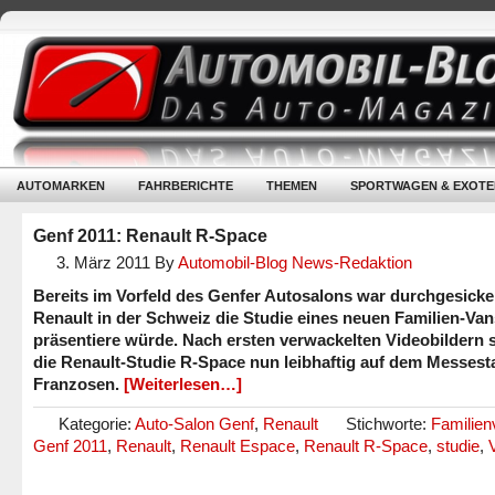
AUTOMARKEN
FAHRBERICHTE
THEMEN
SPORTWAGEN & EXOTE
Genf 2011: Renault R-Space
3. März 2011
By
Automobil-Blog News-Redaktion
Bereits im Vorfeld des Genfer Autosalons war durchgesicke
Renault in der Schweiz die Studie eines neuen Familien-Van
präsentiere würde. Nach ersten verwackelten Videobildern 
die Renault-Studie R-Space nun leibhaftig auf dem Messest
Franzosen.
[Weiterlesen…]
Kategorie:
Auto-Salon Genf
,
Renault
Stichworte:
Familien
Genf 2011
,
Renault
,
Renault Espace
,
Renault R-Space
,
studie
,