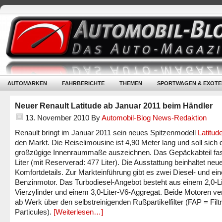
AUTOMARKEN
FAHRBERICHTE
THEMEN
SPORTWAGEN & EXOTE
Neuer Renault Latitude ab Januar 2011 beim Händler
13. November 2010
By
Automobil-Blog News-Redaktion
Renault bringt im Januar 2011 sein neues Spitzenmodell
Latitud
den Markt. Die Reiselimousine ist 4,90 Meter lang und soll sich 
großzügige Innenraummaße auszeichnen. Das Gepäckabteil fas
Liter (mit Reserverad: 477 Liter). Die Ausstattung beinhaltet neu
Komfortdetails. Zur Markteinführung gibt es zwei Diesel- und ei
Benzinmotor. Das Turbodiesel-Angebot besteht aus einem 2,0-Li
Vierzylinder und einem 3,0-Liter-V6-Aggregat. Beide Motoren ve
ab Werk über den selbstreinigenden Rußpartikelfilter (FAP = Filt
Particules).
[Weiterlesen…]