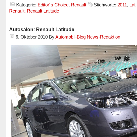
Kategorie:
Editor´s Choice
,
Renault
Stichworte:
2011
,
Lat
Renault
,
Renault Latitude
Autosalon: Renault Latitude
6. Oktober 2010
By
Automobil-Blog News-Redaktion