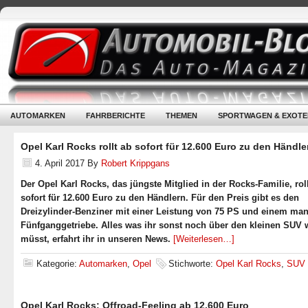
AUTOMARKEN
FAHRBERICHTE
THEMEN
SPORTWAGEN & EXOTE
Opel Karl Rocks rollt ab sofort für 12.600 Euro zu den Händle
4. April 2017
By
Robert Krippgans
Der Opel Karl Rocks, das jüngste Mitglied in der Rocks-Familie, rol
sofort für 12.600 Euro zu den Händlern. Für den Preis gibt es den
Dreizylinder-Benziner mit einer Leistung von 75 PS und einem man
Fünfganggetriebe. Alles was ihr sonst noch über den kleinen SUV 
müsst, erfahrt ihr in unseren News.
[Weiterlesen…]
Kategorie:
Automarken
,
Opel
Stichworte:
Opel Karl Rocks
,
SUV
Opel Karl Rocks: Offroad-Feeling ab 12.600 Euro