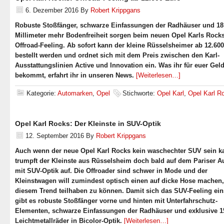
6. Dezember 2016
By
Robert Krippgans
Robuste Stoßfänger, schwarze Einfassungen der Radhäuser und 18
Millimeter mehr Bodenfreiheit sorgen beim neuen Opel Karls Rocks
Offroad-Feeling. Ab sofort kann der kleine Rüsselsheimer ab 12.60
bestellt werden und ordnet sich mit dem Preis zwischen den Karl-
Ausstattungslinien Active und Innovation ein. Was ihr für euer Gel
bekommt, erfahrt ihr in unseren News.
[Weiterlesen…]
Kategorie:
Automarken
,
Opel
Stichworte:
Opel Karl
,
Opel Karl R
Opel Karl Rocks: Der Kleinste in SUV-Optik
12. September 2016
By
Robert Krippgans
Auch wenn der neue Opel Karl Rocks kein waschechter SUV sein k
trumpft der Kleinste aus Rüsselsheim doch bald auf dem Pariser A
mit SUV-Optik auf. Die Offroader sind schwer in Mode und der
Kleinstwagen will zumindest optisch einen auf dicke Hose machen
diesem Trend teilhaben zu können. Damit sich das SUV-Feeling eins
gibt es robuste Stoßfänger vorne und hinten mit Unterfahrschutz-
Elementen, schwarze Einfassungen der Radhäuser und exklusive 15
Leichtmetallräder in Bicolor-Optik.
[Weiterlesen…]