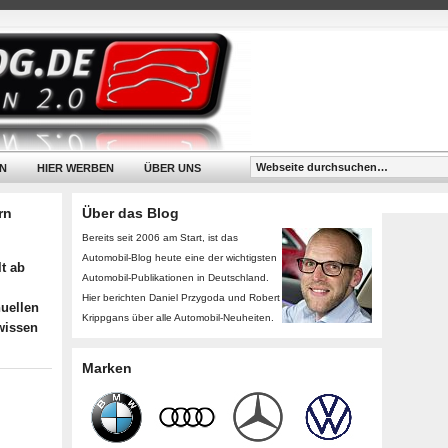
N
HIER WERBEN
ÜBER UNS
rn
Über das Blog
Bereits seit 2006 am Start, ist das
Automobil-Blog heute eine der wichtigsten
lt ab
Automobil-Publikationen in Deutschland.
Hier berichten Daniel Przygoda und Robert
uellen
Krippgans über alle Automobil-Neuheiten.
wissen
Marken