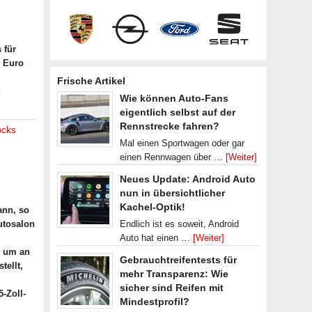
 für
0 Euro
Frische Artikel
d
Wie können Auto-Fans
eigentlich selbst auf der
Rennstrecke fahren?
ocks
Mal einen Sportwagen oder gar
einen Rennwagen über …
[Weiter]
Neues Update: Android Auto
nun in übersichtlicher
Kachel-Optik!
ann, so
utosalon
Endlich ist es soweit, Android
Auto hat einen …
[Weiter]
, um an
Gebrauchtreifentests für
tellt,
mehr Transparenz: Wie
sicher sind Reifen mit
-Zoll-
Mindestprofil?