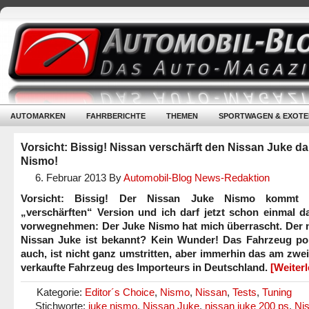
AUTOMARKEN
FAHRBERICHTE
THEMEN
SPORTWAGEN & EXOTE
Vorsicht: Bissig! Nissan verschärft den Nissan Juke d
Nismo!
6. Februar 2013
By
Automobil-Blog News-Redaktion
Vorsicht: Bissig! Der Nissan Juke Nismo kommt 
„verschärften“ Version und ich darf jetzt schon einmal d
vorwegnehmen: Der Juke Nismo hat mich überrascht. Der 
Nissan Juke ist bekannt? Kein Wunder! Das Fahrzeug pola
auch, ist nicht ganz umstritten, aber immerhin das am zwe
verkaufte Fahrzeug des Importeurs in Deutschland.
[Weiter
Kategorie:
Editor´s Choice
,
Nismo
,
Nissan
,
Tests
,
Tuning
Stichworte:
juke nismo
,
Nissan Juke
,
nissan juke 200 ps
,
Ni