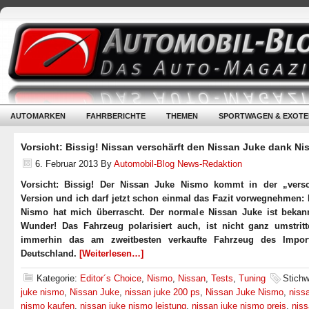
AUTOMARKEN
FAHRBERICHTE
THEMEN
SPORTWAGEN & EXOTE
Vorsicht: Bissig! Nissan verschärft den Nissan Juke dank Ni
6. Februar 2013
By
Automobil-Blog News-Redaktion
Vorsicht: Bissig! Der Nissan Juke Nismo kommt in der „versc
Version und ich darf jetzt schon einmal das Fazit vorwegnehmen: 
Nismo hat mich überrascht. Der normale Nissan Juke ist bekan
Wunder! Das Fahrzeug polarisiert auch, ist nicht ganz umstritt
immerhin das am zweitbesten verkaufte Fahrzeug des Impor
Deutschland.
[Weiterlesen…]
Kategorie:
Editor´s Choice
,
Nismo
,
Nissan
,
Tests
,
Tuning
Stichw
juke nismo
,
Nissan Juke
,
nissan juke 200 ps
,
Nissan Juke Nismo
,
niss
nismo kaufen
,
nissan juke nismo leistung
,
nissan juke nismo preis
,
niss