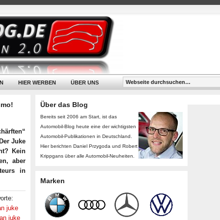
N
HIER WERBEN
ÜBER UNS
smo!
Über das Blog
Bereits seit 2006 am Start, ist das
Automobil-Blog heute eine der wichtigsten
härften“
Automobil-Publikationen in Deutschland.
Der Juke
Hier berichten Daniel Przygoda und Robert
nt? Kein
Krippgans über alle Automobil-Neuheiten.
en, aber
teurs in
Marken
orte:
an juke
an juke