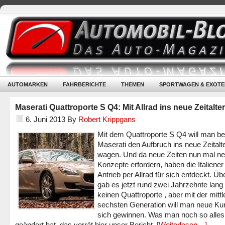
AUTOMARKEN
FAHRBERICHTE
THEMEN
SPORTWAGEN & EXOTE
Maserati Quattroporte S Q4: Mit Allrad ins neue Zeitalter
6. Juni 2013
By
Robert Krippgans
Mit dem Quattroporte S Q4 will man be
Maserati den Aufbruch ins neue Zeitalt
wagen. Und da neue Zeiten nun mal n
Konzepte erfordern, haben die Italiener
Antrieb per Allrad für sich entdeckt. Ü
gab es jetzt rund zwei Jahrzehnte lang
keinen Quattroporte , aber mit der mittl
sechsten Generation will man neue Ku
sich gewinnen. Was man noch so alles
geändert hat, das verrät hier unser Bericht.
[Weiterlesen…]