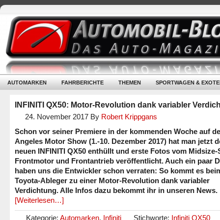
AUTOMARKEN
FAHRBERICHTE
THEMEN
SPORTWAGEN & EXOTE
INFINITI QX50: Motor-Revolution dank variabler Verdic
24. November 2017
By
Robert Krippgans
Schon vor seiner Premiere in der kommenden Woche auf de
Angeles Motor Show (1.-10. Dezember 2017) hat man jetzt 
neuen INFINITI QX50 enthüllt und erste Fotos vom Midsize
Frontmotor und Frontantrieb veröffentlicht. Auch ein paar D
haben uns die Entwickler schon verraten: So kommt es bei
Toyota-Ableger zu einer Motor-Revolution dank variabler
Verdichtung. Alle Infos dazu bekommt ihr in unseren News.
[Weiterlesen…]
Kategorie:
Automarken
,
Infiniti
Stichworte:
Infiniti QX50