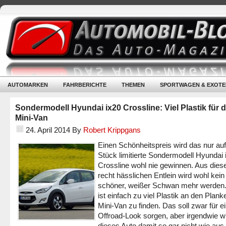
AUTOMARKEN
FAHRBERICHTE
THEMEN
SPORTWAGEN & EXOTE
Sondermodell Hyundai ix20 Crossline: Viel Plastik für 
Mini-Van
24. April 2014
By
Robert Krippgans
Einen Schönheitspreis wird das nur au
Stück limitierte Sondermodell Hyundai 
Crossline wohl nie gewinnen. Aus die
recht hässlichen Entlein wird wohl kein
schöner, weißer Schwan mehr werden
ist einfach zu viel Plastik an den Plan
Mini-Van zu finden. Das soll zwar für e
Offroad-Look sorgen, aber irgendwie wi
dieses Auto damit so gar nicht wie aus