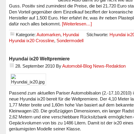
Guss. Positiv sind zumindest die Preise, die bei 21.720 Euro sta
Den Vorteil gegenüber dem Einzelkauf beziffert der koreanische
Hersteller auf 1.500 Euro. Hier erfahrt ihr, was ihr neben Plaste
dafür noch alles bekommt.
[Weiterlesen…]
Kategorie:
Automarken
,
Hyundai
Stichworte:
Hyundai ix2
Hyundai ix20 Crossline
,
Sondermodell
Hyundai ix20 Weltpremiere
28. September 2010
By
Automobil-Blog News-Redaktion
Passend zum aktuellen Pariser Automobilsalon (2.-17.10.2010) i
neue Hyundai ix20 bereit für die Weltpremiere. Der 4,10 Meter l
1,77 Meter breite und 1,60m hohe Van basiert auf dem bekannt
Kleinwagen i20. Die großzügigen Dimensionen, ein langer Rads
2,62 Metern und eine verschiebbare Rücksitzbank ermöglichen 
Gepäckvolumen von bis zu 1486 Litern. Damit ist der ix20 eines
geräumigsten Modelle seiner Klasse.