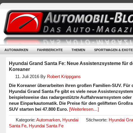
AUTOMARKEN
FAHRBERICHTE
THEMEN
SPORTWAGEN & EXOTE
Hyundai Grand Santa Fe: Neue Assistenzsysteme für 
Koreaner
11. Juli 2016
By
Robert Krippgans
Die Koreaner überarbeiten ihren großen Familien-SUV. Für 
Hyundai Grand Santa Fe gibt es viele neue Assistenzsystem
beispielsweise das radargestützte Auffahrwarnsystem oder 
neue Einparkautomatik. Die Preise für den gelifteten Großr
SUV starten bei 47.800 Euro.
[Weiterlesen…]
Kategorie:
Automarken
,
Hyundai
Stichworte:
Hyundai Gr
Santa Fe
,
Hyundai Santa Fe