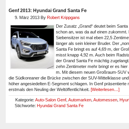
Genf 2013: Hyundai Grand Santa Fe
9. März 2013
By
Robert Krippgans
Der Zusatz „Grand“ deutet beim Santa
schon an, was da auf einen zukommt.
Siebensitzer ist mal eben 22,5 Zentime
länger als sein kleiner Bruder. Der „no
Santa Fe bringt es auf 4,69 m, der Gro
misst knapp 4,92 m. Auch beim Radst
der Grand Santa Fe mächtig zugelangt
zehn Zentimeter mehr bringt er es hier 
m. Mit diesem neuen Großraum-SUV w
die Südkoreaner die Brücke zwischen der SUV-Mittelklasse un
höher angesiedelten E-Segment schlagen. In Genf präsentierte
erstmals den Neuling der Weltöffentlichkeit.
[Weiterlesen…]
Kategorie:
Auto-Salon Genf
,
Automarken
,
Automessen
,
Hyun
Stichworte:
Hyundai Grand Santa Fe