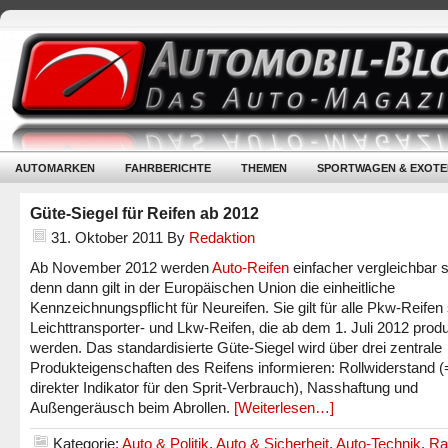
AUTOMARKEN
FAHRBERICHTE
THEMEN
SPORTWAGEN & EXOTE
Güte-Siegel für Reifen ab 2012
31. Oktober 2011
By
Redaktion
Ab November 2012 werden
Auto-Reifen
einfacher vergleichbar s
denn dann gilt in der Europäischen Union die einheitliche
Kennzeichnungspflicht für Neureifen. Sie gilt für alle Pkw-Reifen
Leichttransporter- und Lkw-Reifen, die ab dem 1. Juli 2012 produ
werden. Das standardisierte Güte-Siegel wird über drei zentrale
Produkteigenschaften des Reifens informieren: Rollwiderstand (
direkter Indikator für den Sprit-Verbrauch), Nasshaftung und
Außengeräusch beim Abrollen.
[Weiterlesen…]
Kategorie:
Auto & Politik
,
Auto & Sicherheit
,
Auto-Technik
,
Ra