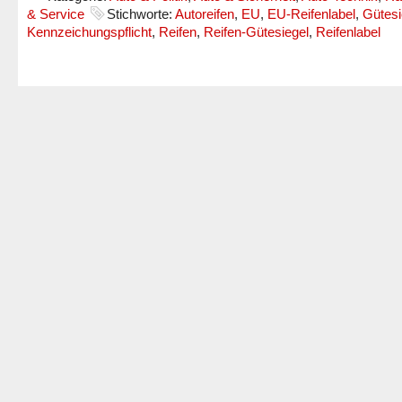
& Service
Stichworte:
Autoreifen
,
EU
,
EU-Reifenlabel
,
Gütesi
Kennzeichungspflicht
,
Reifen
,
Reifen-Gütesiegel
,
Reifenlabel