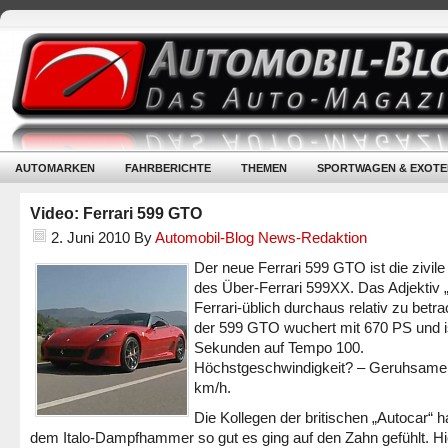
AUTOMARKEN
FAHRBERICHTE
THEMEN
SPORTWAGEN & EXOTE
Video: Ferrari 599 GTO
2. Juni 2010
By
Automobil-Blog News-Redaktion
Der neue Ferrari 599 GTO ist die zivile
des Über-Ferrari 599XX. Das Adjektiv „zi
Ferrari-üblich durchaus relativ zu betra
der 599 GTO wuchert mit 670 PS und is
Sekunden auf Tempo 100.
Höchstgeschwindigkeit? – Geruhsame
km/h.
Die Kollegen der britischen „Autocar“ 
dem Italo-Dampfhammer so gut es ging auf den Zahn gefühlt. Hi