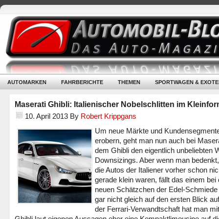
AUTOMARKEN
FAHRBERICHTE
THEMEN
SPORTWAGEN & EXOTE
Maserati Ghibli: Italienischer Nobelschlitten im Kleinfo
10. April 2013
By
Robert Krippgans
Um neue Märkte und Kundensegmente
erobern, geht man nun auch bei Masera
dem Ghibli den eigentlich unbeliebten
Downsizings. Aber wenn man bedenkt,
die Autos der Italiener vorher schon nic
gerade klein waren, fällt das einem be
neuen Schätzchen der Edel-Schmiede
gar nicht gleich auf den ersten Blick auf
der Ferrari-Verwandtschaft hat man mi
Ghibli laut eigenen Aussagen eher eine Kompaktlimousine auf d