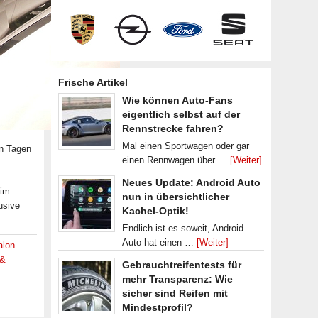
Frische Artikel
Wie können Auto-Fans
eigentlich selbst auf der
Rennstrecke fahren?
Mal einen Sportwagen oder gar
n Tagen
einen Rennwagen über …
[Weiter]
m
Neues Update: Android Auto
 im
nun in übersichtlicher
usive
Kachel-Optik!
Endlich ist es soweit, Android
Auto hat einen …
[Weiter]
alon
 &
Gebrauchtreifentests für
mehr Transparenz: Wie
sicher sind Reifen mit
Mindestprofil?