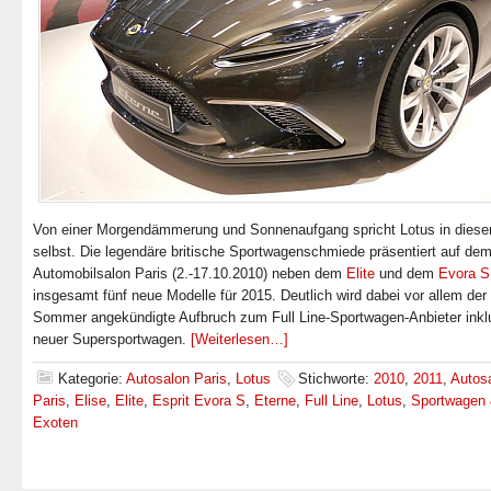
Von einer Morgendämmerung und Sonnenaufgang spricht Lotus in diese
selbst. Die legendäre britische Sportwagenschmiede präsentiert auf de
Automobilsalon Paris (2.-17.10.2010) neben dem
Elite
und dem
Evora S
insgesamt fünf neue Modelle für 2015. Deutlich wird dabei vor allem der
Sommer angekündigte Aufbruch zum Full Line-Sportwagen-Anbieter inkl
neuer Supersportwagen.
[Weiterlesen…]
Kategorie:
Autosalon Paris
,
Lotus
Stichworte:
2010
,
2011
,
Autos
Paris
,
Elise
,
Elite
,
Esprit Evora S
,
Eterne
,
Full Line
,
Lotus
,
Sportwagen
Exoten