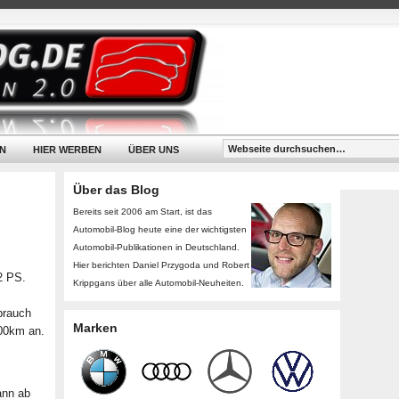
N
HIER WERBEN
ÜBER UNS
Über das Blog
Bereits seit 2006 am Start, ist das
Automobil-Blog heute eine der wichtigsten
Automobil-Publikationen in Deutschland.
Hier berichten Daniel Przygoda und Robert
2 PS.
Krippgans über alle Automobil-Neuheiten.
brauch
Marken
100km an.
ann ab