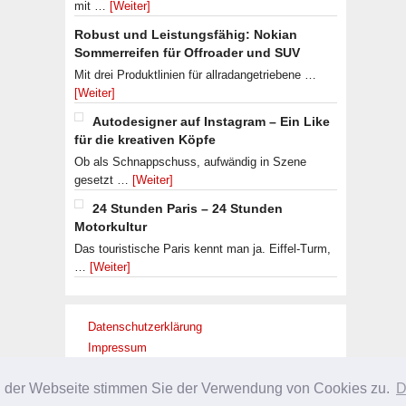
mit …
[Weiter]
Robust und Leistungsfähig: Nokian
Sommerreifen für Offroader und SUV
Mit drei Produktlinien für allradangetriebene …
[Weiter]
Autodesigner auf Instagram – Ein Like
für die kreativen Köpfe
Ob als Schnappschuss, aufwändig in Szene
gesetzt …
[Weiter]
24 Stunden Paris – 24 Stunden
Motorkultur
Das touristische Paris kennt man ja. Eiffel-Turm,
…
[Weiter]
Datenschutzerklärung
Impressum
g der Webseite stimmen Sie der Verwendung von Cookies zu.
D
URHEBERRECHT © 2026 ·
SLEEK THEME
ON
GENESIS FRAMEWORK
·
WORDPRES