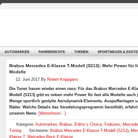
AUTOMARKEN
FAHRBERICHTE
THEMEN
SPORTWAGEN & EXOTE
Brabus Mercedes E-Klasse T-Modell (S213): Mehr Power für fa
Modelle
12. Juni 2017
By
Robert Krippgans
Die Tuner hauen wieder einen raus: Für das Brabus Mercedes E-Kla
Modell (S213) gibt es neben mehr Power für fast alle Modelle auch 
Menge sportlich gestylte Aerodynamik-Elemente, Auspuffanlagen 
Räder. Welche Details das Veredelungsprogramm bereithält, erfahrt 
unseren News.
[Weiterlesen…]
Kategorie:
Automarken
,
Brabus
,
Editor´s Choice
,
Features
,
Mercede
Tuning
Stichworte:
Brabus Mercedes E-Klasse T-Modell (S213)
,
Mer
Klasse T
,
Mercedes-Benz E-Klasse