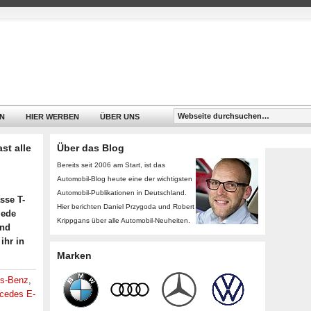
N
HIER WERBEN
ÜBER UNS
st alle
Über das Blog
Bereits seit 2006 am Start, ist das
Automobil-Blog heute eine der wichtigsten
Automobil-Publikationen in Deutschland.
sse T-
Hier berichten Daniel Przygoda und Robert
jede
Krippgans über alle Automobil-Neuheiten.
und
ihr in
Marken
s-Benz
,
cedes E-