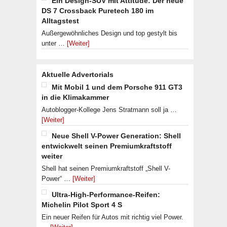
Ein Design-SUV mit Attitude: Der neue
DS 7 Crossback Puretech 180 im
Alltagstest
Außergewöhnliches Design und top gestylt bis
unter …
[Weiter]
Aktuelle Advertorials
Mit Mobil 1 und dem Porsche 911 GT3
in die Klimakammer
Autoblogger-Kollege Jens Stratmann soll ja …
[Weiter]
Neue Shell V-Power Generation: Shell
entwickwelt seinen Premiumkraftstoff
weiter
Shell hat seinen Premiumkraftstoff „Shell V-
Power“ …
[Weiter]
Ultra-High-Performance-Reifen:
Michelin Pilot Sport 4 S
Ein neuer Reifen für Autos mit richtig viel Power.