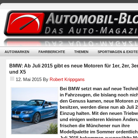
AUTOMARKEN
FAHRBERICHTE
THEMEN
SPORTWAGEN & EXOTE
BMW: Ab Juli 2015 gibt es neue Motoren für 1er, 2er, 3er
und X5
12. Mai 2015
By
Robert Krippgans
Bei BMW setzt man auf neue Techni
in Fahrzeugen, die bislang noch nich
den Genuss kamen, neue Motoren z
besitzen, werden diese nun ab Juli 
Einzug halten. Mit den neuen Trieb
und einigen weiteren kleinen Änder
frischen die Münchener nun ihre
Modellpalette im Sommer ordentlich
Juli 2015 bekommen ausgewählte M