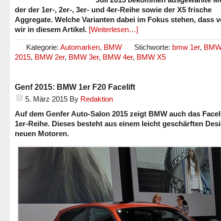
der der 1er-, 2er-, 3er- und 4er-Reihe sowie der X5 frische
Aggregate. Welche Varianten dabei im Fokus stehen, dass v
wir in diesem Artikel.
[Weiterlesen…]
Kategorie:
Automarken
,
BMW
Stichworte:
bmw 1er
,
BMW
2015
,
BMW 2er
,
BMW 3er
,
BMW 4er
,
BMW X5
Genf 2015: BMW 1er F20 Facelift
5. März 2015
By
Redaktion
Auf dem Genfer Auto-Salon 2015 zeigt BMW auch das Faceli
1er-Reihe. Dieses besteht aus einem leicht geschärften Des
neuen Motoren.