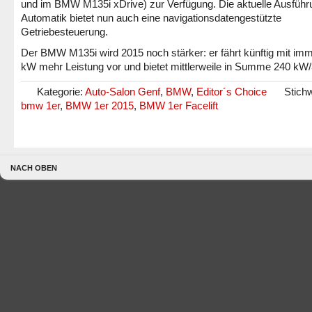
und im BMW M135i xDrive) zur Verfügung. Die aktuelle Ausführ
Automatik bietet nun auch eine navigationsdatengestützte
Getriebesteuerung.
Der BMW M135i wird 2015 noch stärker: er fährt künftig mit imm
kW mehr Leistung vor und bietet mittlerweile in Summe 240 kW
Kategorie:
Auto-Salon Genf
,
BMW
,
Editor´s Choice
Stichw
bmw 1er
,
BMW 1er 2015
,
BMW 1er Facelift
NACH OBEN