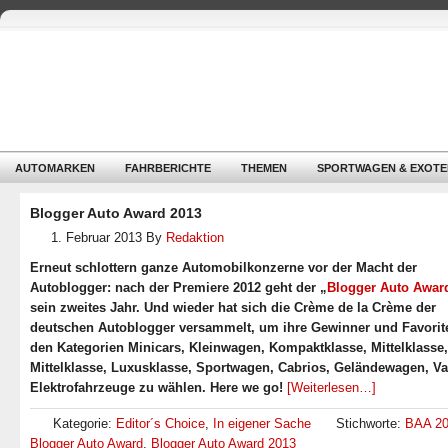
AUTOMARKEN
FAHRBERICHTE
THEMEN
SPORTWAGEN & EXOTE
Blogger Auto Award 2013
1. Februar 2013
By
Redaktion
Erneut schlottern ganze Automobilkonzerne vor der Macht der
Autoblogger: nach der Premiere 2012 geht der „
Blogger Auto Awar
sein zweites Jahr. Und wieder hat sich die Crème de la Crème der
deutschen Autoblogger versammelt, um ihre Gewinner und Favorit
den Kategorien Minicars, Kleinwagen, Kompaktklasse, Mittelklasse
Mittelklasse, Luxusklasse, Sportwagen, Cabrios, Geländewagen, V
Elektrofahrzeuge zu wählen. Here we go!
[Weiterlesen…]
Kategorie:
Editor´s Choice
,
In eigener Sache
Stichworte:
BAA 2
Blogger Auto Award
,
Blogger Auto Award 2013