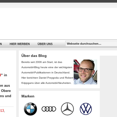
N
HIER WERBEN
ÜBER UNS
Über das Blog
Bereits seit 2006 am Start, ist das
Automobil-Blog heute eine der wichtigsten
Automobil-Publikationen in Deutschland.
d
“ in
Hier berichten Daniel Przygoda und Robert
Krippgans über alle Automobil-Neuheiten.
en aus
, Obere
ans und
Marken
013
,