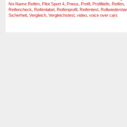
No-Name Reifen
,
Pilot Sport 4
,
Pneus
,
Profil
,
Profiltiefe
,
Reifen
,
Reifencheck
,
Reifenlabel
,
Reifenprofil
,
Reifentest
,
Rollwiedersta
Sicherheit
,
Vergleich
,
Vergleichstest
,
video
,
voice over cars