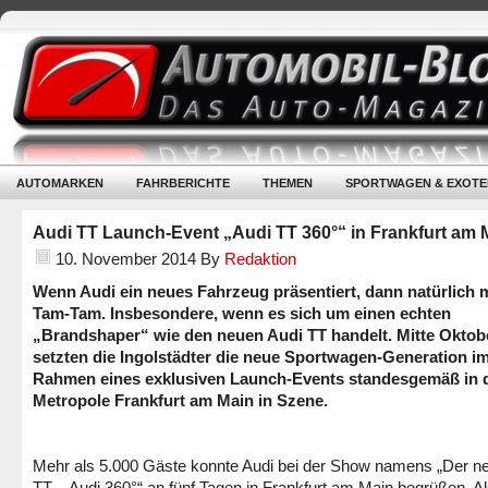
AUTOMARKEN
FAHRBERICHTE
THEMEN
SPORTWAGEN & EXOTE
Audi TT Launch-Event „Audi TT 360°“ in Frankfurt am 
10. November 2014
By
Redaktion
Wenn Audi ein neues Fahrzeug präsentiert, dann natürlich mi
Tam-Tam. Insbesondere, wenn es sich um einen echten
„Brandshaper“ wie den neuen Audi TT handelt. Mitte Oktob
setzten die Ingolstädter die neue Sportwagen-Generation i
Rahmen eines exklusiven Launch-Events standesgemäß in 
Metropole Frankfurt am Main in Szene.
Mehr als 5.000 Gäste konnte Audi bei der Show namens „Der n
TT – Audi 360°“ an fünf Tagen in Frankfurt am Main begrüßen. A