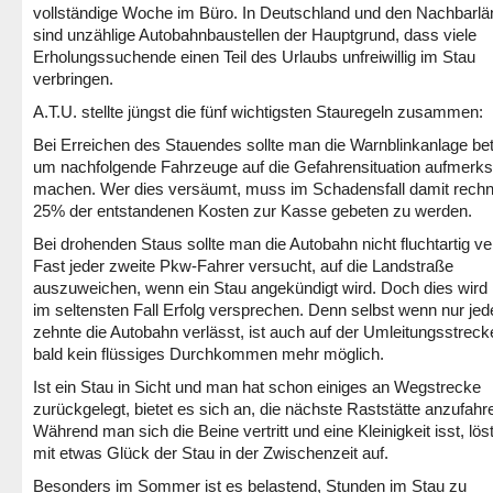
vollständige Woche im Büro. In Deutschland und den Nachbarlä
sind unzählige Autobahnbaustellen der Hauptgrund, dass viele
Erholungssuchende einen Teil des Urlaubs unfreiwillig im Stau
verbringen.
A.T.U. stellte jüngst die fünf wichtigsten Stauregeln zusammen:
Bei Erreichen des Stauendes sollte man die Warnblinkanlage bet
um nachfolgende Fahrzeuge auf die Gefahrensituation aufmerk
machen. Wer dies versäumt, muss im Schadensfall damit rechn
25% der entstandenen Kosten zur Kasse gebeten zu werden.
Bei drohenden Staus sollte man die Autobahn nicht fluchtartig ve
Fast jeder zweite Pkw-Fahrer versucht, auf die Landstraße
auszuweichen, wenn ein Stau angekündigt wird. Doch dies wird 
im seltensten Fall Erfolg versprechen. Denn selbst wenn nur jed
zehnte die Autobahn verlässt, ist auch auf der Umleitungsstreck
bald kein flüssiges Durchkommen mehr möglich.
Ist ein Stau in Sicht und man hat schon einiges an Wegstrecke
zurückgelegt, bietet es sich an, die nächste Raststätte anzufahr
Während man sich die Beine vertritt und eine Kleinigkeit isst, lös
mit etwas Glück der Stau in der Zwischenzeit auf.
Besonders im Sommer ist es belastend, Stunden im Stau zu