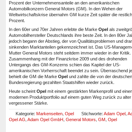
Prozent der Unternehmensanteile an den amerikanischen
Automobilkonzern General Motors (GM). In den Wehen der
Weltwirtschaftskrise übernahm GM kurze Zeit später die restlic
Prozent.
In den 60er und 70er Jahren erlebte die Marke
Opel
als zweitgrö
Automobilhersteller Deutschlands ihre beste Zeit. In den 80er J
jedoch begann der Abstieg, der von Qualitätsproblemen und dra
sinkenden Marktanteilen gekennzeichnet ist. Das US-Managem
Mutter General Motors steht seitdem immer wieder in der Kritik.
Zusammenhang mit der Finanzkrise 2009 und des drohenden
Untergangs des GM-Konzerns schien das Kapitel der US-
amerikanischen Vorherrschaft beendet zu sein. Überraschend j
behielt die GM die Marke
Opel
und zahlte die von der deutsche
Bundesregierung gezahlten Staatshilfen wieder zurück.
Heute scheint
Opel
mit einem gestärkten Markenprofil und ein
modernen Produktportfolio auf einem guten Weg zurück zu alter
vergessener Stärke.
Kategorie:
Markenseiten
,
Opel
Stichworte:
Adam Opel
,
A
Opel AG
,
Adam Opel GmbH
,
General Motors
,
GM
,
Opel