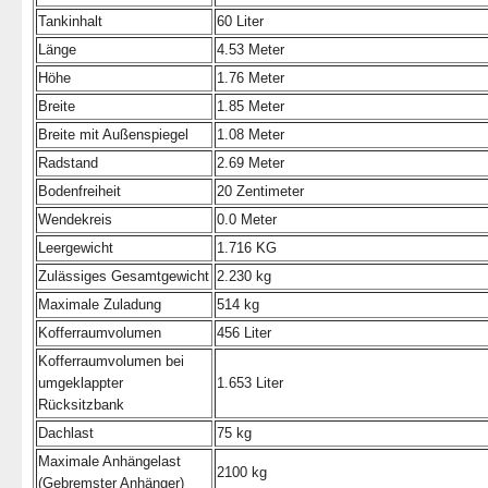
Tankinhalt
60 Liter
Länge
4.53 Meter
Höhe
1.76 Meter
Breite
1.85 Meter
Breite mit Außenspiegel
1.08 Meter
Radstand
2.69 Meter
Bodenfreiheit
20 Zentimeter
Wendekreis
0.0 Meter
Leergewicht
1.716 KG
Zulässiges Gesamtgewicht
2.230 kg
Maximale Zuladung
514 kg
Kofferraumvolumen
456 Liter
Kofferraumvolumen bei
umgeklappter
1.653 Liter
Rücksitzbank
Dachlast
75 kg
Maximale Anhängelast
2100 kg
(Gebremster Anhänger)