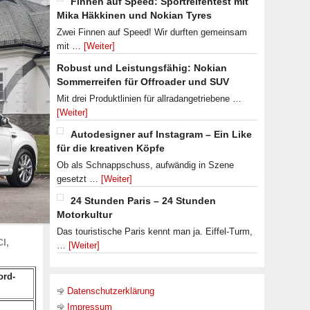
Finnen auf Speed: Sportreifentest mit
Mika Häkkinen und Nokian Tyres
Zwei Finnen auf Speed! Wir durften gemeinsam
mit …
[Weiter]
Robust und Leistungsfähig: Nokian
Sommerreifen für Offroader und SUV
Mit drei Produktlinien für allradangetriebene …
[Weiter]
Autodesigner auf Instagram – Ein Like
für die kreativen Köpfe
Ob als Schnappschuss, aufwändig in Szene
gesetzt …
[Weiter]
24 Stunden Paris – 24 Stunden
Motorkultur
Das touristische Paris kennt man ja. Eiffel-Turm,
I,
…
[Weiter]
ord-
Datenschutzerklärung
Impressum