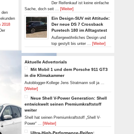
Der Reifenkauf ist keine einfache
Sache, doch seit …
[Weiter]
, den
Ein Design-SUV mit Attitude:
 Sekunden
Der neue DS 7 Crossback
m 2018
Puretech 180 im Alltagstest
 Der
Außergewöhnliches Design und
top gestylt bis unter …
[Weiter]
Aktuelle Advertorials
Mit Mobil 1 und dem Porsche 911 GT3
in die Klimakammer
Autoblogger-Kollege Jens Stratmann soll ja …
[Weiter]
Neue Shell V-Power Generation: Shell
entwickwelt seinen Premiumkraftstoff
weiter
Shell hat seinen Premiumkraftstoff „Shell V-
Power“ …
[Weiter]
Ultra-High-Performance-Reifen: