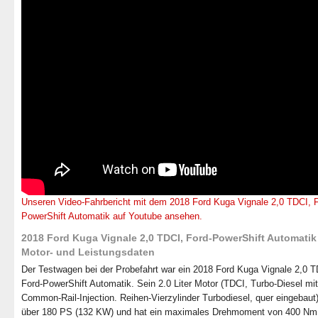
Unseren Video-Fahrbericht mit dem 2018 Ford Kuga Vignale 2,0 TDCI, F
PowerShift Automatik auf Youtube ansehen.
2018 Ford Kuga Vignale 2,0 TDCI, Ford-PowerShift Automatik
Motor- und Leistungsdaten
Der Testwagen bei der Probefahrt war ein 2018 Ford Kuga Vignale 2,0 T
Ford-PowerShift Automatik. Sein 2.0 Liter Motor (TDCI, Turbo-Diesel mit
Common-Rail-Injection. Reihen-Vierzylinder Turbodiesel, quer eingebaut)
über 180 PS (132 KW) und hat ein maximales Drehmoment von 400 Nm