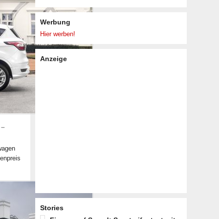
Werbung
Hier werben!
Anzeige
 –
twagen
genpreis
Stories