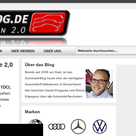
N
HIER WERBEN
ÜBER UNS
e 2,0
Über das Blog
Bereits seit 2006 am Start, ist das
Automobil-Blog heute eine der wichtigsten
Automobil-Publikationen in Deutschland.
 TDCI,
Hier berichten Daniel Przygoda und Robert
esehen
Krippgans über alle Automobil-Neuheiten.
eview
n
Marken