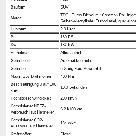
Bauform
SUV
TDCI, Turbo-Diesel mit Common-Rail-Inject
Motor
Reihen-Vierzylinder Turbodiesel, quer eing
Hubraum
2.0 Liter
Ps
180 PS
Kw
132 KW
Antriebsart
Allradantrieb
Getriebeart
Automatikgetriebe
Getriebe
6-Gang Ford-PowerShift
Maximales Drehmoment
400 Nm
Beschleunigung 0 auf 100
10.0 Sekunden
km/h
Höchstgeschwindigkeit
200 km/h
Kombinierter NEFZ-
5.2 l/100 km
Verbrauch laut Hersteller
Kombinierter CO2-
134 g/km
Ausstoss laut Hersteller
Kraftstoffart
Diesel