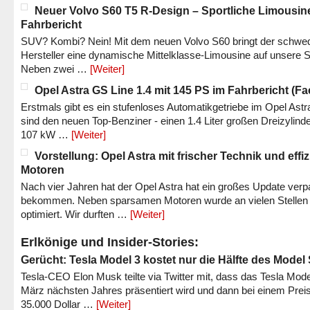
Neuer Volvo S60 T5 R-Design – Sportliche Limousin
Fahrbericht
SUV? Kombi? Nein! Mit dem neuen Volvo S60 bringt der schwe
Hersteller eine dynamische Mittelklasse-Limousine auf unsere S
Neben zwei …
[Weiter]
Opel Astra GS Line 1.4 mit 145 PS im Fahrbericht (Fac
Erstmals gibt es ein stufenloses Automatikgetriebe im Opel Astr
sind den neuen Top-Benziner - einen 1.4 Liter großen Dreizylinde
107 kW …
[Weiter]
Vorstellung: Opel Astra mit frischer Technik und effi
Motoren
Nach vier Jahren hat der Opel Astra hat ein großes Update verp
bekommen. Neben sparsamen Motoren wurde an vielen Stellen
optimiert. Wir durften …
[Weiter]
Erlkönige und Insider-Stories:
Gerücht: Tesla Model 3 kostet nur die Hälfte des Model
Tesla-CEO Elon Musk teilte via Twitter mit, dass das Tesla Mode
März nächsten Jahres präsentiert wird und dann bei einem Prei
35.000 Dollar …
[Weiter]