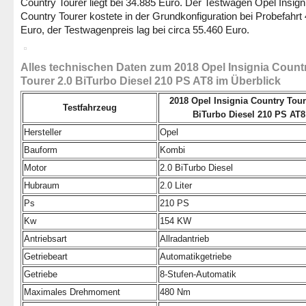
Country Tourer liegt bei 34.885 Euro. Der Testwagen Opel Insign
Country Tourer kostete in der Grundkonfiguration bei Probefahrt
Euro, der Testwagenpreis lag bei circa 55.460 Euro.
Alles technischen Daten zum 2018 Opel Insignia Count
Tourer 2.0 BiTurbo Diesel 210 PS AT8 im Überblick
2018 Opel Insignia Country Tour
Testfahrzeug
BiTurbo Diesel 210 PS AT8
Hersteller
Opel
Bauform
Kombi
Motor
2.0 BiTurbo Diesel
Hubraum
2.0 Liter
Ps
210 PS
Kw
154 KW
Antriebsart
Allradantrieb
Getriebeart
Automatikgetriebe
Getriebe
8-Stufen-Automatik
Maximales Drehmoment
480 Nm