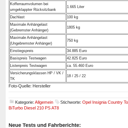
Kofferraumvolumen bei
1.665 Liter
umgeklappter Rücksitzbank
Dachlast
100 kg
Maximale Anhängelast
1805 kg
(Gebremster Anhänger)
Maximale Anhängelast
750 kg
(Ungebremster Anhänger)
Einstiegspreis
34.885 Euro
Basispreis Testwagen
42.825 Euro
Listenpreis Testwagen
ca. 55.460 Euro
Versicherungsklassen HP / VK /
18 / 25 / 22
TK
Foto-Quelle: Hersteller
Kategorie:
Allgemein
Stichworte:
Opel Insignia Country To
BiTurbo Diesel 210 PS AT8
Neue Tests und Fahrberichte: