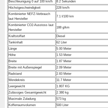
Beschleunigung 0 auf 100 km/h
8.2 Sekunden
Höchstgeschwindigkeit
228 km/h
Kombinierter NEFZ-Verbrauch
7.1 l/100 km
laut Hersteller
Kombinierter CO2-Ausstoss laut
188 g/km
Hersteller
Kraftstoffart
Diesel
Tankinhalt
62 Liter
Länge
5.00 Meter
Höhe
1.53 Meter
Breite
1.87 Meter
Breite mit Außenspiegel
2.09 Meter
Radstand
2.83 Meter
Wendekreis
11.7 Meter
Leergewicht
1.807 KG
Zulässiges Gesamtgewicht
2.380 kg
Maximale Zuladung
573 kg
Kofferraumvolumen
500 Liter