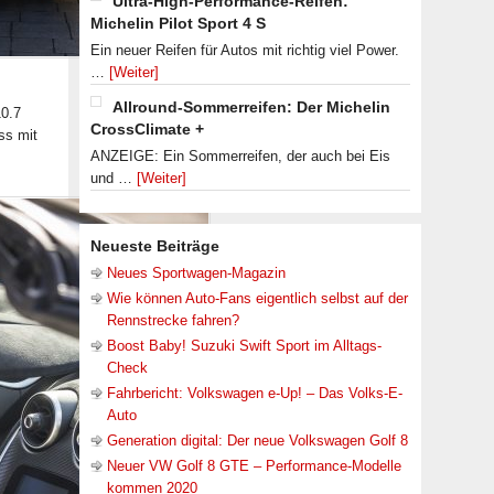
Ultra-High-Performance-Reifen:
Michelin Pilot Sport 4 S
Ein neuer Reifen für Autos mit richtig viel Power.
…
[Weiter]
Allround-Sommerreifen: Der Michelin
0.7
CrossClimate +
ss mit
ANZEIGE: Ein Sommerreifen, der auch bei Eis
und …
[Weiter]
Neueste Beiträge
Neues Sportwagen-Magazin
Wie können Auto-Fans eigentlich selbst auf der
Rennstrecke fahren?
Boost Baby! Suzuki Swift Sport im Alltags-
Check
Fahrbericht: Volkswagen e-Up! – Das Volks-E-
Auto
Generation digital: Der neue Volkswagen Golf 8
Neuer VW Golf 8 GTE – Performance-Modelle
kommen 2020