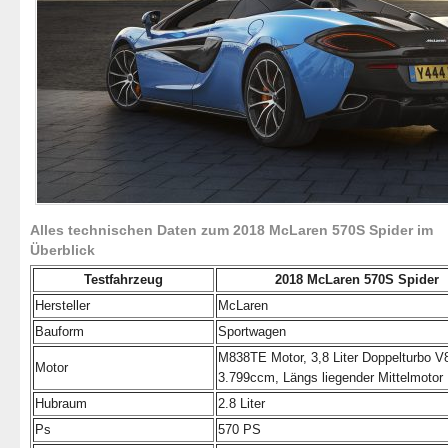
Alles technischen Daten zum 2018 McLaren 570S Spider im
Überblick
Testfahrzeug
2018 McLaren 570S Spider
Hersteller
McLaren
Bauform
Sportwagen
M838TE Motor, 3,8 Liter Doppelturbo V
Motor
3.799ccm, Längs liegender Mittelmotor
Hubraum
2.8 Liter
Ps
570 PS