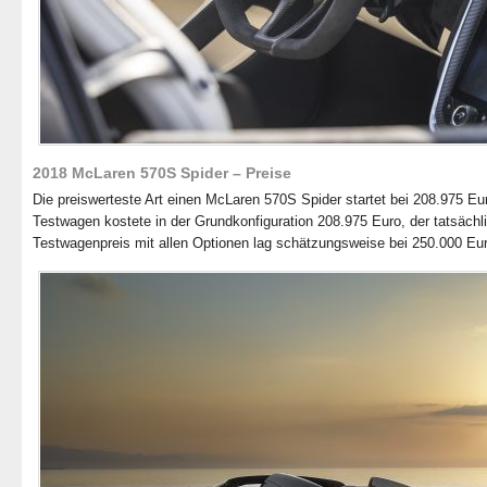
2018 McLaren 570S Spider – Preise
Die preiswerteste Art einen McLaren 570S Spider startet bei 208.975 Eu
Testwagen kostete in der Grundkonfiguration 208.975 Euro, der tatsächl
Testwagenpreis mit allen Optionen lag schätzungsweise bei 250.000 Eur