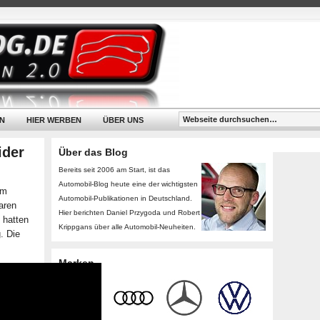
N
HIER WERBEN
ÜBER UNS
ider
Über das Blog
Bereits seit 2006 am Start, ist das
Automobil-Blog heute eine der wichtigsten
im
Automobil-Publikationen in Deutschland.
aren
Hier berichten Daniel Przygoda und Robert
 hatten
Krippgans über alle Automobil-Neuheiten.
. Die
Marken