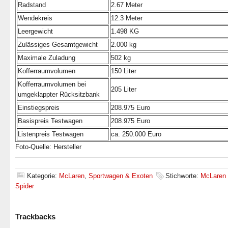
Radstand
2.67 Meter
Wendekreis
12.3 Meter
Leergewicht
1.498 KG
Zulässiges Gesamtgewicht
2.000 kg
Maximale Zuladung
502 kg
Kofferraumvolumen
150 Liter
Kofferraumvolumen bei
205 Liter
umgeklappter Rücksitzbank
Einstiegspreis
208.975 Euro
Basispreis Testwagen
208.975 Euro
Listenpreis Testwagen
ca. 250.000 Euro
Foto-Quelle: Hersteller
Kategorie:
McLaren
,
Sportwagen & Exoten
Stichworte:
McLaren
Spider
Trackbacks