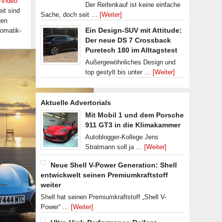
-Video
Der Reifenkauf ist keine einfache
it sind
Sache, doch seit …
[Weiter]
gen
Ein Design-SUV mit Attitude:
tomatik-
Der neue DS 7 Crossback
Puretech 180 im Alltagstest
Außergewöhnliches Design und
top gestylt bis unter …
[Weiter]
Aktuelle Advertorials
Mit Mobil 1 und dem Porsche
911 GT3 in die Klimakammer
Autoblogger-Kollege Jens
Stratmann soll ja …
[Weiter]
Neue Shell V-Power Generation: Shell
entwickwelt seinen Premiumkraftstoff
weiter
Shell hat seinen Premiumkraftstoff „Shell V-
Power“ …
[Weiter]