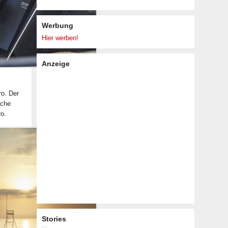
Werbung
Hier werben!
Anzeige
ro. Der
iche
o.
Stories