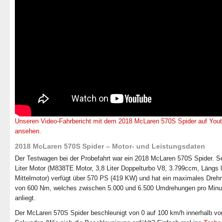
Unseren Video-Fahrbericht mit dem 2018 McLaren 570S Spider auf You
ansehen.
2018 McLaren 570S Spider – Motor- und Leistungsdaten
Der Testwagen bei der Probefahrt war ein 2018 McLaren 570S Spider. Se
Liter Motor (M838TE Motor, 3,8 Liter Doppelturbo V8, 3.799ccm, Längs 
Mittelmotor) verfügt über 570 PS (419 KW) und hat ein maximales Dre
von 600 Nm, welches zwischen 5.000 und 6.500 Umdrehungen pro Minu
anliegt.
Der McLaren 570S Spider beschleunigt von 0 auf 100 km/h innerhalb vo