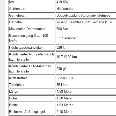
Kw
419 KW
Antriebsart
Heckantrieb
Getriebeart
Doppelkupplung-Automatik-Getriebe
Getriebe
7-Gang SeamlessShift Getriebe (SSG)
Maximales Drehmoment
600 Nm
Beschleunigung 0 auf 100
3.2 Sekunden
km/h
Höchstgeschwindigkeit
328 km/h
Kombinierter NEFZ-Verbrauch
10.7 l/100 km
laut Hersteller
Kombinierter CO2-Ausstoss
249 g/km
laut Hersteller
Kraftstoffart
Super Plus
Tankinhalt
85 Liter
Länge
4.53 Meter
Höhe
1.20 Meter
Breite
1.93 Meter
Breite mit Außenspiegel
2.10 Meter