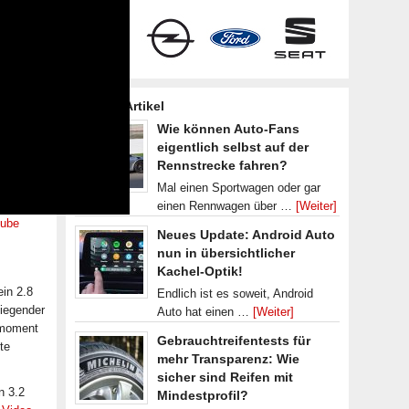
Frische Artikel
Wie können Auto-Fans
eigentlich selbst auf der
Rennstrecke fahren?
Mal einen Sportwagen oder gar
einen Rennwagen über …
[Weiter]
tube
Neues Update: Android Auto
nun in übersichtlicher
Kachel-Optik!
in 2.8
Endlich ist es soweit, Android
liegender
Auto hat einen …
[Weiter]
hmoment
Gebrauchtreifentests für
te
mehr Transparenz: Wie
sicher sind Reifen mit
n 3.2
Mindestprofil?