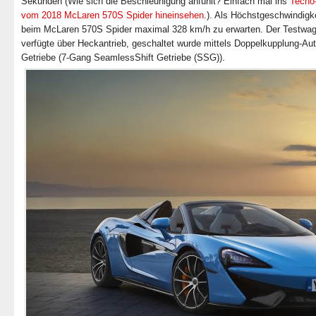
Sekunden (Wie sich die Beschleunigung anfühlt? Einfach mal ins
Techo
vom 2018 McLaren 570S Spider hineinsehen.
). Als Höchstgeschwindigke
beim McLaren 570S Spider maximal 328 km/h zu erwarten. Der Testwa
verfügte über Heckantrieb, geschaltet wurde mittels Doppelkupplung-Au
Getriebe (7-Gang SeamlessShift Getriebe (SSG)).