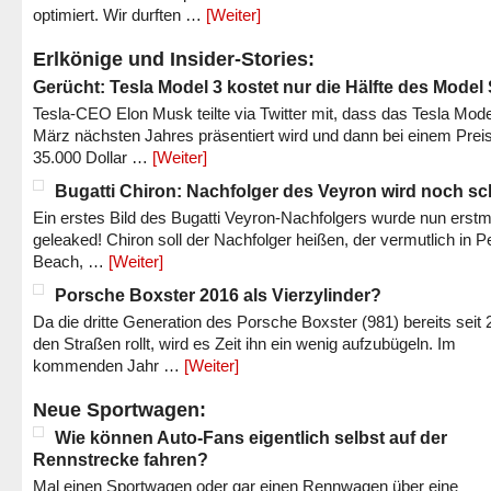
optimiert. Wir durften …
[Weiter]
Erlkönige und Insider-Stories:
Gerücht: Tesla Model 3 kostet nur die Hälfte des Model
Tesla-CEO Elon Musk teilte via Twitter mit, dass das Tesla Mode
März nächsten Jahres präsentiert wird und dann bei einem Prei
35.000 Dollar …
[Weiter]
Bugatti Chiron: Nachfolger des Veyron wird noch sc
Ein erstes Bild des Bugatti Veyron-Nachfolgers wurde nun erstm
geleaked! Chiron soll der Nachfolger heißen, der vermutlich in P
Beach, …
[Weiter]
Porsche Boxster 2016 als Vierzylinder?
Da die dritte Generation des Porsche Boxster (981) bereits seit 
den Straßen rollt, wird es Zeit ihn ein wenig aufzubügeln. Im
kommenden Jahr …
[Weiter]
Neue Sportwagen:
Wie können Auto-Fans eigentlich selbst auf der
Rennstrecke fahren?
Mal einen Sportwagen oder gar einen Rennwagen über eine