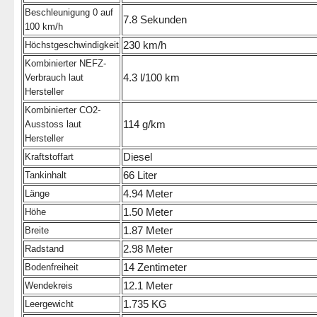
Beschleunigung 0 auf
7.8 Sekunden
100 km/h
230 km/h
Höchstgeschwindigkeit
Kombinierter NEFZ-
4.3 l/100 km
Verbrauch laut
Hersteller
Kombinierter CO2-
114 g/km
Ausstoss laut
Hersteller
Diesel
Kraftstoffart
66 Liter
Tankinhalt
4.94 Meter
Länge
1.50 Meter
Höhe
1.87 Meter
Breite
2.98 Meter
Radstand
14 Zentimeter
Bodenfreiheit
12.1 Meter
Wendekreis
1.735 KG
Leergewicht