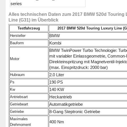
Alles technischen Daten zum 2017 BMW 520d Touring 
Line (G31) im Überblick
Testfahrzeug
2017 BMW 520d Touring Luxury Line (G
BMW
Hersteller
Kombi
Bauform
BMW TwinPower Turbo Technologie: Turb
mit variabler Einlassgeometrie, Common-R
Motor
Direkteinspritzung mit Magnetventil-Injekt
(max. Einspritzdruck: 2000 bar)
2.0 Liter
Hubraum
190 PS
Ps
140 KW
Kw
Heckantrieb
Antriebsart
Automatikgetriebe
Getriebeart
8-Gang Steptronic Getriebe
Getriebe
Maximales
400 Nm
Drehmoment