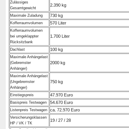
Zulässiges
2.390 kg
Gesamtgewicht
730 kg
Maximale Zuladung
570 Liter
Kofferraumvolumen
Kofferraumvolumen
1.700 Liter
bei umgeklappter
Rücksitzbank
100 kg
Dachlast
Maximale Anhängelast
2000 kg
(Gebremster
Anhänger)
Maximale Anhängelast
750 kg
(Ungebremster
Anhänger)
47.970 Euro
Einstiegspreis
54.670 Euro
Basispreis Testwagen
ca. 72.970 Euro
Listenpreis Testwagen
Versicherungsklassen
19 / 27 / 28
HP / VK / TK