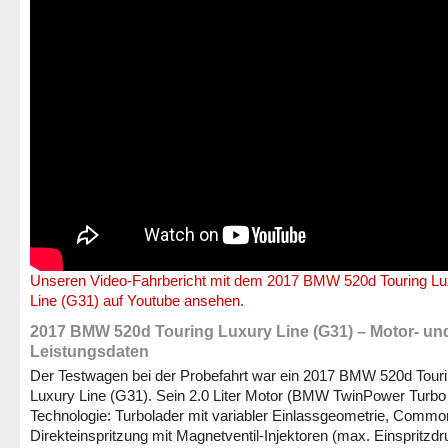
Unseren Video-Fahrbericht mit dem 2017 BMW 520d Touring Lu
Line (G31) auf Youtube ansehen.
2017 BMW 520d Touring Luxury Line (G31) – Motor- un
Leistungsdaten
Der Testwagen bei der Probefahrt war ein 2017 BMW 520d Tour
Luxury Line (G31). Sein 2.0 Liter Motor (BMW TwinPower Turbo
Technologie: Turbolader mit variabler Einlassgeometrie, Commo
Direkteinspritzung mit Magnetventil-Injektoren (max. Einspritzdr