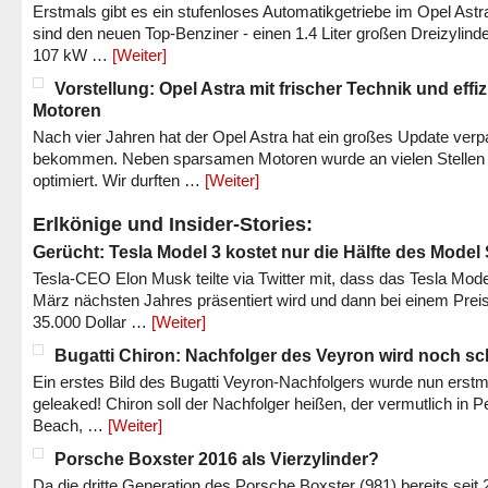
Erstmals gibt es ein stufenloses Automatikgetriebe im Opel Astr
sind den neuen Top-Benziner - einen 1.4 Liter großen Dreizylinde
107 kW …
[Weiter]
Vorstellung: Opel Astra mit frischer Technik und effi
Motoren
Nach vier Jahren hat der Opel Astra hat ein großes Update verp
bekommen. Neben sparsamen Motoren wurde an vielen Stellen
optimiert. Wir durften …
[Weiter]
Erlkönige und Insider-Stories:
Gerücht: Tesla Model 3 kostet nur die Hälfte des Model
Tesla-CEO Elon Musk teilte via Twitter mit, dass das Tesla Mode
März nächsten Jahres präsentiert wird und dann bei einem Prei
35.000 Dollar …
[Weiter]
Bugatti Chiron: Nachfolger des Veyron wird noch sc
Ein erstes Bild des Bugatti Veyron-Nachfolgers wurde nun erstm
geleaked! Chiron soll der Nachfolger heißen, der vermutlich in P
Beach, …
[Weiter]
Porsche Boxster 2016 als Vierzylinder?
Da die dritte Generation des Porsche Boxster (981) bereits seit 