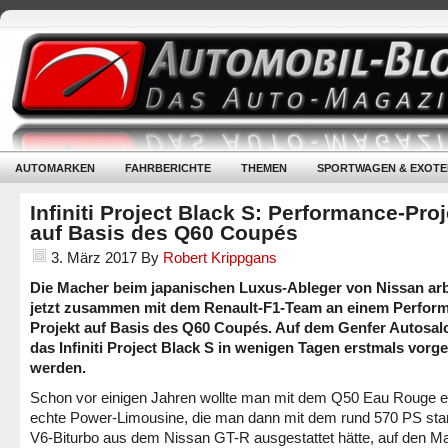
AUTOMARKEN
FAHRBERICHTE
THEMEN
SPORTWAGEN & EXOTE
Infiniti Project Black S: Performance-Proj
auf Basis des Q60 Coupés
3. März 2017
By
Robert Krippgans
Die Macher beim japanischen Luxus-Ableger von Nissan arb
jetzt zusammen mit dem Renault-F1-Team an einem Perfor
Projekt auf Basis des Q60 Coupés. Auf dem Genfer Autosalo
das Infiniti Project Black S in wenigen Tagen erstmals vorges
werden.
Schon vor einigen Jahren wollte man mit dem Q50 Eau Rouge e
echte Power-Limousine, die man dann mit dem rund 570 PS sta
V6-Biturbo aus dem Nissan GT-R ausgestattet hätte, auf den Ma